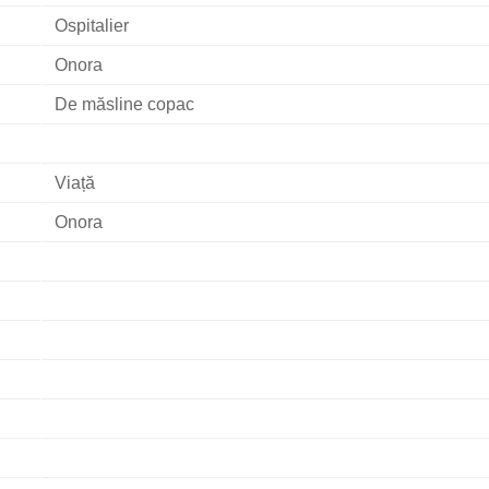
Ospitalier
Onora
De măsline copac
Viață
Onora