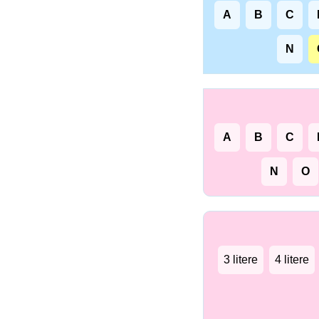
A
B
C
N
A
B
C
N
O
3 litere
4 litere