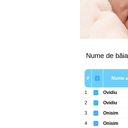
Nume de băia
#
Nume
♂
1
Ovidiu
♂
2
Ovidiu
♂
3
Onisim
♂
4
Onisim
♂