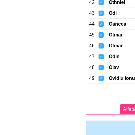
42
Othniel
♂
43
Odi
♂
44
Oancea
♂
45
Otmar
♂
46
Otmar
♂
47
Odin
♂
48
Olav
♂
49
Ovidiu Ionu
♂
Alfab