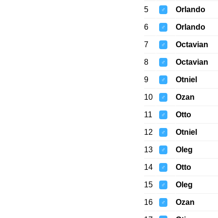
5
Orlando
♂
6
Orlando
♂
7
Octavian
♂
8
Octavian
♂
9
Otniel
♂
10
Ozan
♂
11
Otto
♂
12
Otniel
♂
13
Oleg
♂
14
Otto
♂
15
Oleg
♂
16
Ozan
♂