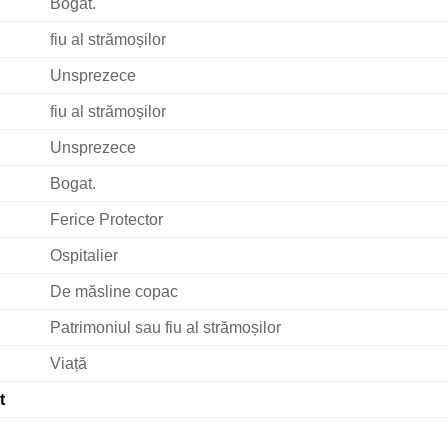
Bogat.
fiu al strămoșilor
Unsprezece
fiu al strămoșilor
Unsprezece
Bogat.
Ferice Protector
Ospitalier
De măsline copac
Patrimoniul sau fiu al strămoșilor
Viață
t