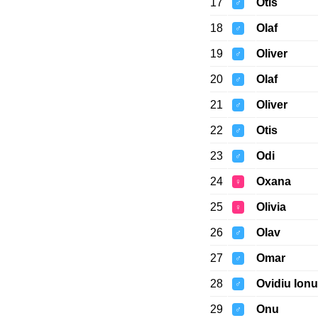
17
Otis
♂
18
Olaf
♂
19
Oliver
♂
20
Olaf
♂
21
Oliver
♂
22
Otis
♂
23
Odi
♂
24
Oxana
♀
25
Olivia
♀
26
Olav
♂
27
Omar
♂
28
Ovidiu Ionu
♂
29
Onu
♂