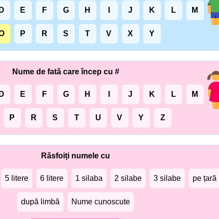
D
E
F
G
H
I
J
K
L
M
O
P
R
S
T
V
X
Y
Nume de fată care încep cu #
D
E
F
G
H
I
J
K
L
M
P
R
S
T
U
V
Y
Z
Răsfoiți numele cu
5 litere
6 litere
1 silaba
2 silabe
3 silabe
pe țară
după limbă
Nume cunoscute