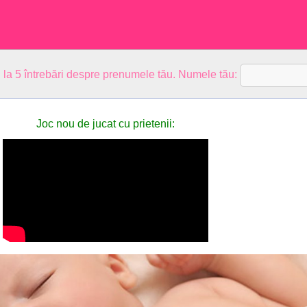
 la 5 întrebări despre prenumele tău. Numele tău:
Joc nou de jucat cu prietenii: