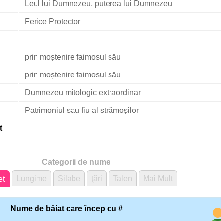
Leul lui Dumnezeu, puterea lui Dumnezeu
Ferice Protector
prin moștenire faimosul său
prin moștenire faimosul său
Dumnezeu mitologic extraordinar
Patrimoniul sau fiu al strămoșilor
t
Categorii de nume
Lungime
Silabe
ţări
Talen
Mai Mult
et
Nume de băiat care încep cu #