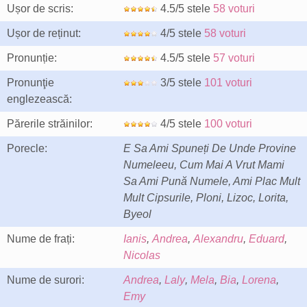
Ușor de scris:
4.5/5 stele
58 voturi
Ușor de reținut:
4/5 stele
58 voturi
Pronunție:
4.5/5 stele
57 voturi
Pronunţie
3/5 stele
101 voturi
englezească:
Părerile străinilor:
4/5 stele
100 voturi
Porecle:
E Sa Ami Spuneți De Unde Provine
Numeleeu, Cum Mai A Vrut Mami
Sa Ami Pună Numele, Ami Plac Mult
Mult Cipsurile, Ploni, Lizoc, Lorita,
Byeol
Nume de frați:
Ianis
,
Andrea
,
Alexandru
,
Eduard
,
Nicolas
Nume de surori:
Andrea
,
Laly
,
Mela
,
Bia
,
Lorena
,
Emy