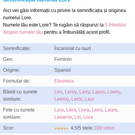
Aici vei găsi informații cu privire la semnificația și originea
numelui Lore.
Numele tău este Lore? Te rugăm să răspunzi la
5 întrebări
despre numele tău
pentru a îmbunătăți acest profil.
Semnificație:
Încoronat cu lauri
Gen:
Feminin
Origine:
Spaniol
Formular de:
Eleonora
Băieți cu sunete
Lior
,
Leroy
,
Larry
,
Lauro
,
Lowry
,
similare:
Leeroy
,
Leroi
,
Laur
Fete cu sunete
Lara
,
Lera
,
Liora
,
Leira
,
Laure
,
similare:
Leoarrie
,
Liri
,
Lora
Scor:
4.5/5 stele
109 voturi