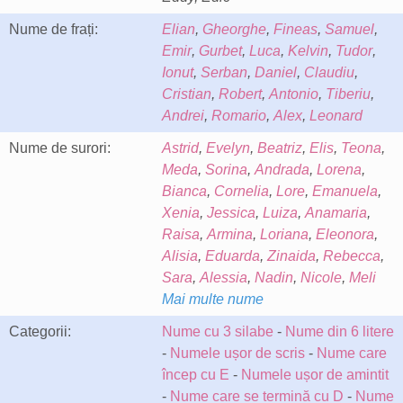
Nume de frați:
Elian
,
Gheorghe
,
Fineas
,
Samuel
,
Emir
,
Gurbet
,
Luca
,
Kelvin
,
Tudor
,
Ionut
,
Serban
,
Daniel
,
Claudiu
,
Cristian
,
Robert
,
Antonio
,
Tiberiu
,
Andrei
,
Romario
,
Alex
,
Leonard
Nume de surori:
Astrid
,
Evelyn
,
Beatriz
,
Elis
,
Teona
,
Meda
,
Sorina
,
Andrada
,
Lorena
,
Bianca
,
Cornelia
,
Lore
,
Emanuela
,
Xenia
,
Jessica
,
Luiza
,
Anamaria
,
Raisa
,
Armina
,
Loriana
,
Eleonora
,
Alisia
,
Eduarda
,
Zinaida
,
Rebecca
,
Sara
,
Alessia
,
Nadin
,
Nicole
,
Meli
Mai multe nume
Categorii:
Nume cu 3 silabe
-
Nume din 6 litere
-
Numele ușor de scris
-
Nume care
încep cu E
-
Numele ușor de amintit
-
Nume care se termină cu D
-
Nume