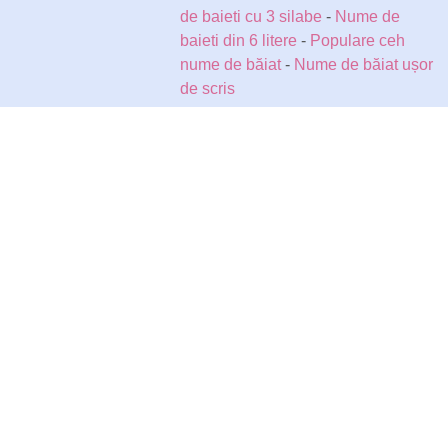
de baieti cu 3 silabe
-
Nume de
baieti din 6 litere
-
Populare ceh
nume de băiat
-
Nume de băiat ușor
de scris