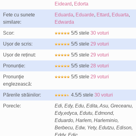
Eideard
,
Edorta
Fete cu sunete
Eduarda
,
Eduarde
,
Ettard
,
Eduarta
,
similare:
Edwarda
Scor:
5/5 stele
30 voturi
Ușor de scris:
5/5 stele
29 voturi
Ușor de reținut:
5/5 stele
29 voturi
Pronunție:
5/5 stele
28 voturi
Pronunţie
5/5 stele
29 voturi
englezească:
Părerile străinilor:
4.5/5 stele
30 voturi
Porecle:
Edi, Edy, Edu, Edita, Asu, Greceanu,
Edy,edyca, Edutu, Edmond,
Eduardo, Harlem, Harleminio,
Berbecu, Edw, Yety, Edutzu, Edison,
Eddy, Edic