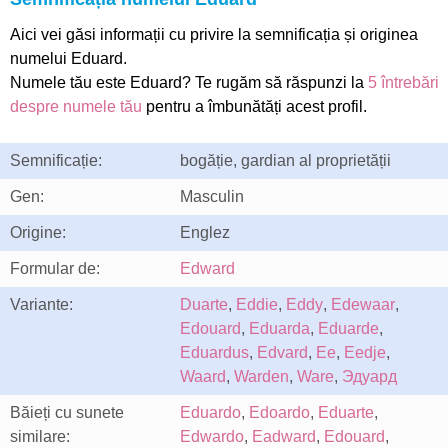
Aici vei găsi informații cu privire la semnificația și originea
numelui Eduard.
Numele tău este Eduard? Te rugăm să răspunzi la
5 întrebări
despre numele tău
pentru a îmbunătăți acest profil.
Semnificație:
bogăție, gardian al proprietății
Gen:
Masculin
Origine:
Englez
Formular de:
Edward
Variante:
Duarte
,
Eddie
,
Eddy
,
Edewaar
,
Edouard
,
Eduarda
,
Eduarde
,
Eduardus
,
Edvard
,
Ee
,
Eedje
,
Waard
,
Warden
,
Ware
,
Эдуард
Băieți cu sunete
Eduardo
,
Edoardo
,
Eduarte
,
similare:
Edwardo
,
Eadward
,
Edouard
,