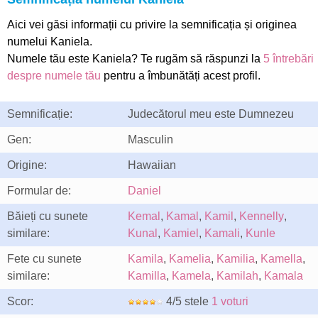
Aici vei găsi informații cu privire la semnificația și originea
numelui Kaniela.
Numele tău este Kaniela? Te rugăm să răspunzi la
5 întrebări
despre numele tău
pentru a îmbunătăți acest profil.
Semnificație:
Judecătorul meu este Dumnezeu
Gen:
Masculin
Origine:
Hawaiian
Formular de:
Daniel
Băieți cu sunete
Kemal
,
Kamal
,
Kamil
,
Kennelly
,
similare:
Kunal
,
Kamiel
,
Kamali
,
Kunle
Fete cu sunete
Kamila
,
Kamelia
,
Kamilia
,
Kamella
,
similare:
Kamilla
,
Kamela
,
Kamilah
,
Kamala
Scor:
4/5 stele
1 voturi