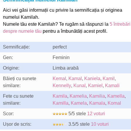
Aici vei găsi informații cu privire la semnificația și originea
numelui Kamilah.
Numele tău este Kamilah? Te rugăm să răspunzi la
5 întrebări
despre numele tău
pentru a îmbunătăți acest profil.
Semnificație:
perfect
Gen:
Feminin
Origine:
Limba arabă
Băieți cu sunete
Kemal
,
Kamal
,
Kaniela
,
Kamil
,
similare:
Kennelly
,
Kunal
,
Kamiel
,
Kamali
Fete cu sunete
Kamila
,
Kamelia
,
Kamilia
,
Kamella
,
similare:
Kamilla
,
Kamela
,
Kamala
,
Komal
Scor:
5/5 stele
12 voturi
Ușor de scris:
3.5/5 stele
10 voturi