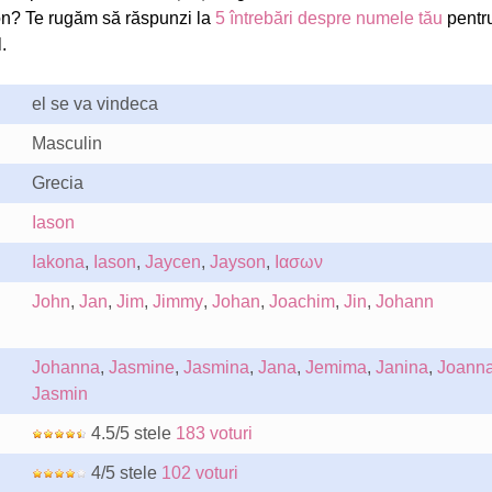
n? Te rugăm să răspunzi la
5 întrebări despre numele tău
pentr
.
el se va vindeca
Masculin
Grecia
Iason
Iakona
,
Iason
,
Jaycen
,
Jayson
,
Ιασων
John
,
Jan
,
Jim
,
Jimmy
,
Johan
,
Joachim
,
Jin
,
Johann
Johanna
,
Jasmine
,
Jasmina
,
Jana
,
Jemima
,
Janina
,
Joann
Jasmin
4.5/5 stele
183 voturi
4/5 stele
102 voturi