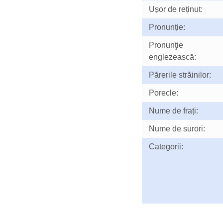
Ușor de reținut:
Pronunție:
Pronunţie
englezească:
Părerile străinilor:
Porecle:
Nume de frați:
Nume de surori:
Categorii: