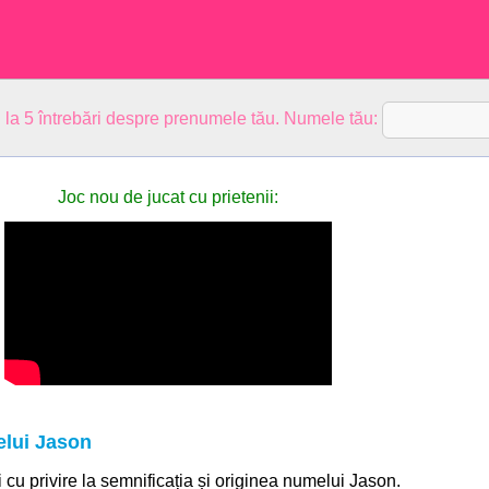
 la 5 întrebări despre prenumele tău. Numele tău:
Joc nou de jucat cu prietenii:
elui Jason
i cu privire la semnificația și originea numelui Jason.