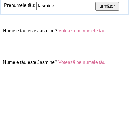
Prenumele tău:
Numele tău este Jasmine?
Votează pe numele tău
Numele tău este Jasmine?
Votează pe numele tău