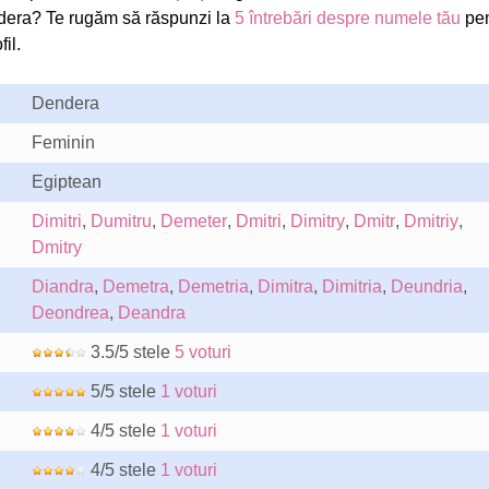
era? Te rugăm să răspunzi la
5 întrebări despre numele tău
pen
il.
Dendera
Feminin
Egiptean
Dimitri
,
Dumitru
,
Demeter
,
Dmitri
,
Dimitry
,
Dmitr
,
Dmitriy
,
Dmitry
Diandra
,
Demetra
,
Demetria
,
Dimitra
,
Dimitria
,
Deundria
,
Deondrea
,
Deandra
3.5/5 stele
5 voturi
5/5 stele
1 voturi
4/5 stele
1 voturi
4/5 stele
1 voturi