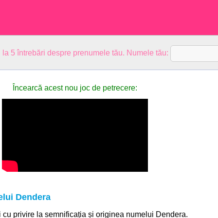
 la 5 întrebări despre prenumele tău. Numele tău:
Încearcă acest nou joc de petrecere:
elui Dendera
ii cu privire la semnificația și originea numelui Dendera.