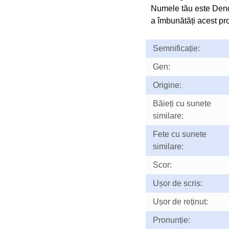
Numele tău este Dend
a îmbunătăți acest prof
Semnificație:
Gen:
Origine:
Băieți cu sunete
similare:
Fete cu sunete
similare:
Scor:
Ușor de scris:
Ușor de reținut:
Pronunție: