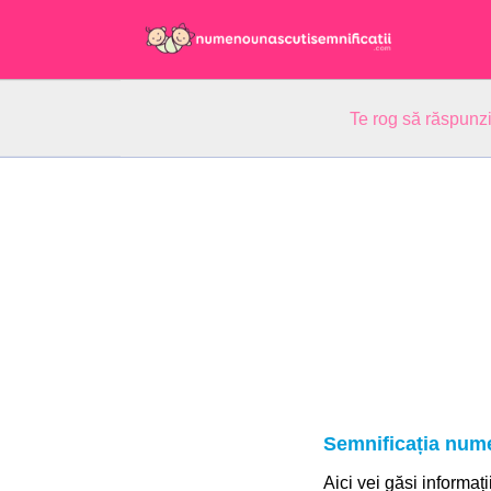
Te rog să răspunzi
Semnificația num
Aici vei găsi informaț