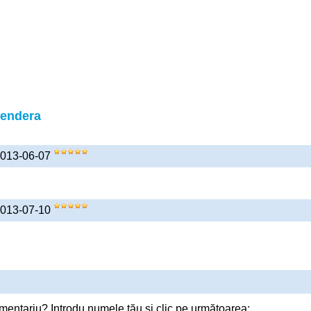
Dendera
2013-06-07
2013-07-10
mentariu? Introdu numele tău și clic pe următoarea: