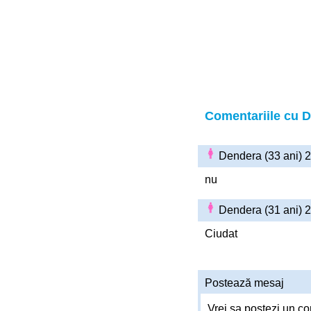
Comentariile cu 
Dendera (33 ani) 
nu
Dendera (31 ani) 
Ciudat
Postează mesaj
Vrei sa postezi un co