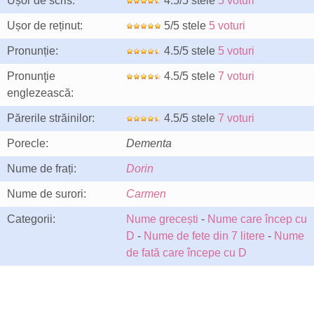
Ușor de scris:
4.5/5 stele
5 voturi
Ușor de reținut:
5/5 stele
5 voturi
Pronunție:
4.5/5 stele
5 voturi
Pronunţie
4.5/5 stele
7 voturi
englezească:
Părerile străinilor:
4.5/5 stele
7 voturi
Porecle:
Dementa
Nume de frați:
Dorin
Nume de surori:
Carmen
Categorii:
Nume grecești
-
Nume care încep cu
D
-
Nume de fete din 7 litere
-
Nume
de fată care începe cu D