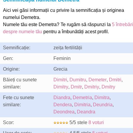
Aici vei găsi informații cu privire la semnificația și originea
numelui Demetra.
Numele tău este Demetra? Te rugăm să răspunzi la
5 întrebări
despre numele tău
pentru a îmbunătăți acest profil.
Semnificație:
zeița fertilității
Gen:
Feminin
Origine:
Grecia
Băieți cu sunete
Dimitri
,
Dumitru
,
Demeter
,
Dmitri
,
similare:
Dimitry
,
Dmitr
,
Dmitriy
,
Dmitry
Fete cu sunete
Diandra
,
Demetria
,
Dimitra
,
similare:
Dendera
,
Dimitria
,
Deundria
,
Deondrea
,
Deandra
Scor:
5/5 stele
8 voturi