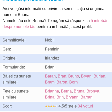
Aici vei găsi informații cu privire la semnificația și originea
numelui Briana.
Numele tău este Briana? Te rugăm să răspunzi la
5 întrebări
despre numele tău
pentru a îmbunătăți acest profil.
Semnificație:
Nobil
Gen:
Feminin
Origine:
Irlandez
Formular de:
Brian.
Băieți cu sunete
Baran
,
Bran
,
Bruno
,
Bryan
,
Burian
,
similare:
Bram
,
Baron
,
Born
Fete cu sunete
Brianna
,
Berna
,
Bruna
,
Bronya
,
similare:
Brina
,
Brin
,
Bryann
,
Barran
Scor:
4.5/5 stele
34 voturi