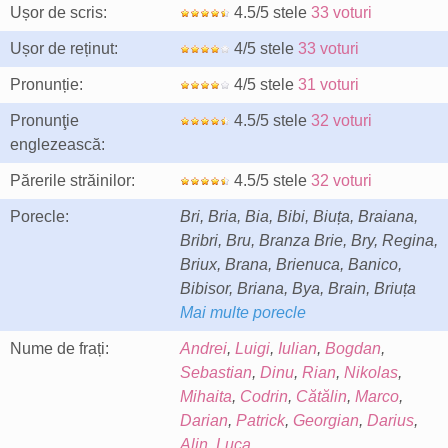
Ușor de scris:
4.5/5 stele
33 voturi
Ușor de reținut:
4/5 stele
33 voturi
Pronunție:
4/5 stele
31 voturi
Pronunţie
4.5/5 stele
32 voturi
englezească:
Părerile străinilor:
4.5/5 stele
32 voturi
Porecle:
Bri, Bria, Bia, Bibi, Biuța, Braiana,
Bribri, Bru, Branza Brie, Bry, Regina,
Briux, Brana, Brienuca, Banico,
Bibisor, Briana, Bya, Brain, Briuța
Mai multe porecle
Nume de frați:
Andrei
,
Luigi
,
Iulian
,
Bogdan
,
Sebastian
,
Dinu
,
Rian
,
Nikolas
,
Mihaita
,
Codrin
,
Cătălin
,
Marco
,
Darian
,
Patrick
,
Georgian
,
Darius
,
Alin
,
Luca