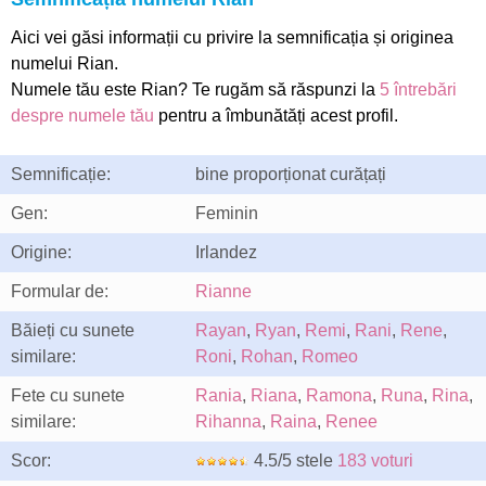
Aici vei găsi informații cu privire la semnificația și originea
numelui Rian.
Numele tău este Rian? Te rugăm să răspunzi la
5 întrebări
despre numele tău
pentru a îmbunătăți acest profil.
Semnificație:
bine proporționat curățați
Gen:
Feminin
Origine:
Irlandez
Formular de:
Rianne
Băieți cu sunete
Rayan
,
Ryan
,
Remi
,
Rani
,
Rene
,
similare:
Roni
,
Rohan
,
Romeo
Fete cu sunete
Rania
,
Riana
,
Ramona
,
Runa
,
Rina
,
similare:
Rihanna
,
Raina
,
Renee
Scor:
4.5/5 stele
183 voturi