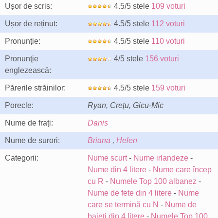
Ușor de scris:
4.5/5 stele
109 voturi
Ușor de reținut:
4.5/5 stele
112 voturi
Pronunție:
4.5/5 stele
110 voturi
Pronunţie
4/5 stele
156 voturi
englezească:
Părerile străinilor:
4.5/5 stele
159 voturi
Porecle:
Ryan, Crețu, Gicu-Mic
Nume de frați:
Danis
Nume de surori:
Briana
,
Helen
Categorii:
Nume scurt
-
Nume irlandeze
-
Nume din 4 litere
-
Nume care încep
cu R
-
Numele Top 100 albanez
-
Nume de fete din 4 litere
-
Nume
care se termină cu N
-
Nume de
baieti din 4 litere
-
Numele Top 100