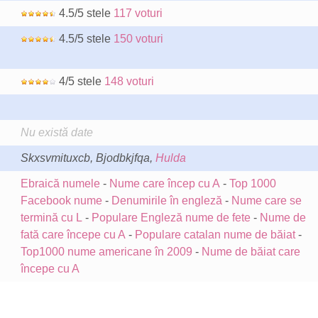
4.5/5 stele
117 voturi
4.5/5 stele
150 voturi
4/5 stele
148 voturi
Nu există date
Skxsvmituxcb, Bjodbkjfqa,
Hulda
Ebraică numele
-
Nume care încep cu A
-
Top 1000
Facebook nume
-
Denumirile în engleză
-
Nume care se
termină cu L
-
Populare Engleză nume de fete
-
Nume de
fată care începe cu A
-
Populare catalan nume de băiat
-
Top1000 nume americane în 2009
-
Nume de băiat care
începe cu A