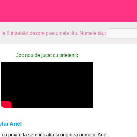
 la 5 întrebări despre prenumele tău. Numele tău:
Joc nou de jucat cu prietenii:
lui Ariel
i cu privire la semnificația și originea numelui Ariel.