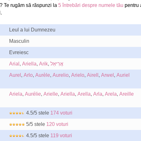
l? Te rugăm să răspunzi la
5 întrebări despre numele tău
pentru 
.
Leul a lui Dumnezeu
Masculin
Evreiesc
Arial
,
Ariella
,
Arik
,
אֲרִיאֵל
Aurel
,
Arlo
,
Aurèle
,
Aurelio
,
Arielo
,
Airell
,
Arwel
,
Auriel
Ariela
,
Aurélie
,
Arielle
,
Ariella
,
Arella
,
Arla
,
Arela
,
Areille
4.5/5 stele
174 voturi
5/5 stele
120 voturi
4.5/5 stele
119 voturi