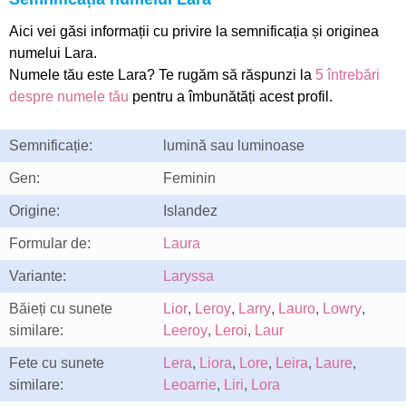
Aici vei găsi informații cu privire la semnificația și originea
numelui Lara.
Numele tău este Lara? Te rugăm să răspunzi la
5 întrebări
despre numele tău
pentru a îmbunătăți acest profil.
Semnificație:
lumină sau luminoase
Gen:
Feminin
Origine:
Islandez
Formular de:
Laura
Variante:
Laryssa
Băieți cu sunete
Lior
,
Leroy
,
Larry
,
Lauro
,
Lowry
,
similare:
Leeroy
,
Leroi
,
Laur
Fete cu sunete
Lera
,
Liora
,
Lore
,
Leira
,
Laure
,
similare:
Leoarrie
,
Liri
,
Lora