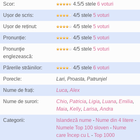
Scor:
4.5/5 stele
6 voturi
Ușor de scris:
4/5 stele
5 voturi
Ușor de reținut:
4/5 stele
5 voturi
Pronunție:
4/5 stele
5 voturi
Pronunţie
4/5 stele
5 voturi
englezească:
Părerile străinilor:
4/5 stele
6 voturi
Porecle:
Lari, Proasta, Patrunjel
Nume de frați:
Luca
,
Alex
Nume de surori:
Chio
,
Patricia
,
Ligia
,
Luana
,
Emilia
,
Maia
,
Kelly
,
Larisa
,
Andra
Categorii:
Islandeză nume
-
Nume din 4 litere
-
Numele Top 100 sloven
-
Nume
care încep cu L
-
Top 1000