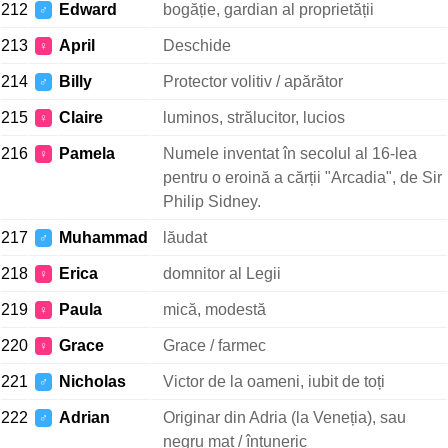
212
Edward
bogăție, gardian al proprietății
♂
213
April
Deschide
♀
214
Billy
Protector volitiv / apărător
♂
215
Claire
luminos, strălucitor, lucios
♀
216
Pamela
Numele inventat în secolul al 16-lea
♀
pentru o eroină a cărții "Arcadia", de Sir
Philip Sidney.
217
Muhammad
lăudat
♂
218
Erica
domnitor al Legii
♀
219
Paula
mică, modestă
♀
220
Grace
Grace / farmec
♀
221
Nicholas
Victor de la oameni, iubit de toți
♂
222
Adrian
Originar din Adria (la Veneția), sau
♂
negru mat / întuneric