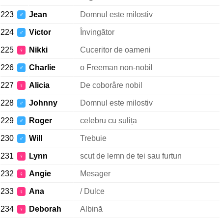
223
Jean
Domnul este milostiv
♂
224
Victor
Învingător
♂
225
Nikki
Cuceritor de oameni
♀
226
Charlie
o Freeman non-nobil
♂
227
Alicia
De coborâre nobil
♀
228
Johnny
Domnul este milostiv
♂
229
Roger
celebru cu sulița
♂
230
Will
Trebuie
♂
231
Lynn
scut de lemn de tei sau furtun
♀
232
Angie
Mesager
♀
233
Ana
/ Dulce
♀
234
Deborah
Albină
♀