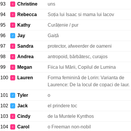
93
Christine
uns
♀
94
Rebecca
Soția lui Isaac si mama lui Iacov
♀
95
Kathy
Curățenie / pur
♀
96
Jay
Gaiță
♂
97
Sandra
protector, afweerder de oameni
♀
98
Andrea
antropoid, bărbătesc, curajos
♀
99
Megan
Fiica lui Mării, Copilul de Lumina
♀
100
Lauren
Forma feminină de Lorin: Varianta de
♀
Laurence: De la locul de copaci de laur.
101
Tyler
o
♂
102
Jack
el prindere toc
♂
103
Cindy
de la Muntele Kynthos
♀
104
Carol
o Freeman non-nobil
♀