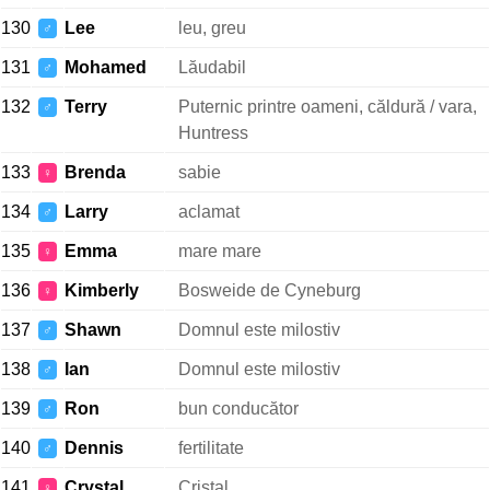
130
Lee
leu, greu
♂
131
Mohamed
Lăudabil
♂
132
Terry
Puternic printre oameni, căldură / vara,
♂
Huntress
133
Brenda
sabie
♀
134
Larry
aclamat
♂
135
Emma
mare mare
♀
136
Kimberly
Bosweide de Cyneburg
♀
137
Shawn
Domnul este milostiv
♂
138
Ian
Domnul este milostiv
♂
139
Ron
bun conducător
♂
140
Dennis
fertilitate
♂
141
Crystal
Cristal
♀