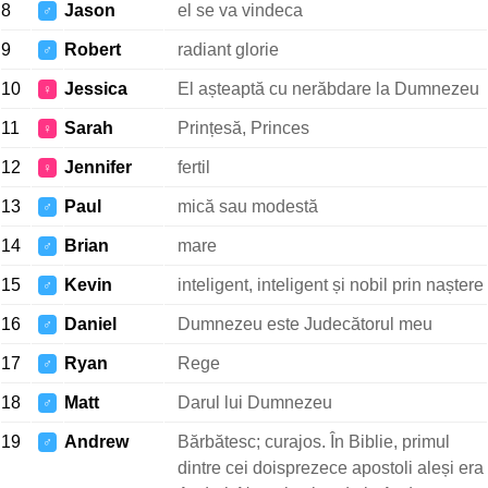
8
Jason
el se va vindeca
♂
9
Robert
radiant glorie
♂
10
Jessica
El așteaptă cu nerăbdare la Dumnezeu
♀
11
Sarah
Prințesă, Princes
♀
12
Jennifer
fertil
♀
13
Paul
mică sau modestă
♂
14
Brian
mare
♂
15
Kevin
inteligent, inteligent și nobil prin naștere
♂
16
Daniel
Dumnezeu este Judecătorul meu
♂
17
Ryan
Rege
♂
18
Matt
Darul lui Dumnezeu
♂
19
Andrew
Bărbătesc; curajos. În Biblie, primul
♂
dintre cei doisprezece apostoli aleși era