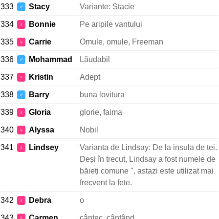
333
Stacy
Variante: Stacie
♂
334
Bonnie
Pe aripile vantului
♀
335
Carrie
Omule, omule, Freeman
♀
336
Mohammad
Lăudabil
♂
337
Kristin
Adept
♀
338
Barry
buna lovitura
♂
339
Gloria
glorie, faima
♀
340
Alyssa
Nobil
♀
341
Lindsey
Varianta de Lindsay: De la insula de tei.
♀
Deși în trecut, Lindsay a fost numele de
băieți comune ", astazi este utilizat mai
frecvent la fete.
342
Debra
o
♀
343
Carmen
cântec, cântând
♀