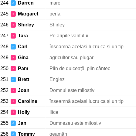
244
Darren
mare
♂
245
Margaret
perla
♀
246
Shirley
Shirley
♀
247
Tara
Pe aripile vantului
♀
248
Carl
înseamnă același lucru ca și un tip
♂
249
Gina
agricultor sau plugar
♀
250
Pam
Plin de dulceață, plin cântec
♀
251
Brett
Englez
♂
252
Joan
Domnul este milostiv
♀
253
Caroline
înseamnă același lucru ca și un tip
♀
254
Holly
Ilice
♀
255
Jan
Dumnezeu este milostiv
♂
256
Tommy
geamăn
♂