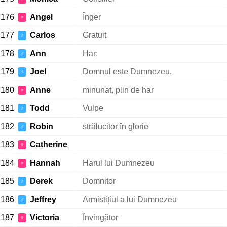
176
Angel
Înger
♀
177
Carlos
Gratuit
♂
178
Ann
Har;
♂
179
Joel
Domnul este Dumnezeu,
♂
180
Anne
minunat, plin de har
♀
181
Todd
Vulpe
♂
182
Robin
strălucitor în glorie
♂
183
Catherine
♀
184
Hannah
Harul lui Dumnezeu
♀
185
Derek
Domnitor
♂
186
Jeffrey
Armistițiul a lui Dumnezeu
♂
187
Victoria
Învingător
♀