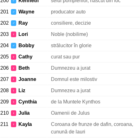
200
Kenneth
seful pompierilor, născut din foc
♂
201
Wayne
producator auto
♂
202
Ray
consiliere, decizie
♂
203
Lori
Noble (nobilime)
♀
204
Bobby
strălucitor în glorie
♂
205
Cathy
curat sau pur
♀
206
Beth
Dumnezeu a jurat
♀
207
Joanne
Domnul este milostiv
♀
208
Liz
Dumnezeu a jurat
♀
209
Cynthia
de la Muntele Kynthos
♀
210
Julia
Oamenii de Julus
♀
211
Kayla
Coroana de frunze de dafin, coroana,
♀
cunună de lauri