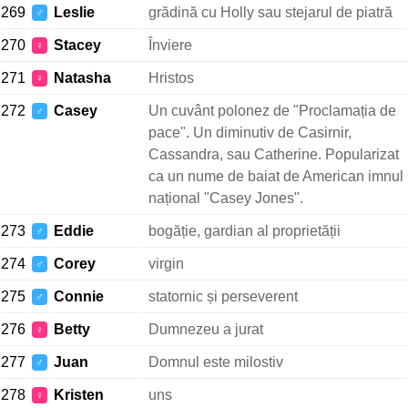
269
Leslie
grădină cu Holly sau stejarul de piatră
♂
270
Stacey
Înviere
♀
271
Natasha
Hristos
♀
272
Casey
Un cuvânt polonez de "Proclamația de
♂
pace". Un diminutiv de Casirnir,
Cassandra, sau Catherine. Popularizat
ca un nume de baiat de American imnul
național "Casey Jones".
273
Eddie
bogăție, gardian al proprietății
♂
274
Corey
virgin
♂
275
Connie
statornic și perseverent
♂
276
Betty
Dumnezeu a jurat
♀
277
Juan
Domnul este milostiv
♂
278
Kristen
uns
♀