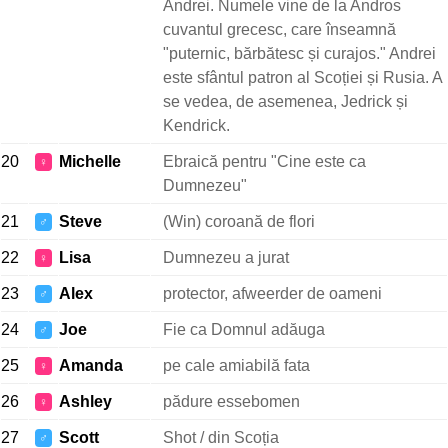
Andrei. Numele vine de la Andros
cuvantul grecesc, care înseamnă
"puternic, bărbătesc și curajos." Andrei
este sfântul patron al Scoției și Rusia. A
se vedea, de asemenea, Jedrick și
Kendrick.
20
Michelle
Ebraică pentru "Cine este ca
♀
Dumnezeu"
21
Steve
(Win) coroană de flori
♂
22
Lisa
Dumnezeu a jurat
♀
23
Alex
protector, afweerder de oameni
♂
24
Joe
Fie ca Domnul adăuga
♂
25
Amanda
pe cale amiabilă fata
♀
26
Ashley
pădure essebomen
♀
27
Scott
Shot / din Scoția
♂