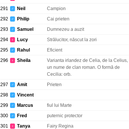
291
Neil
Campion
♂
292
Philip
Cai prieten
♂
293
Samuel
Dumnezeu a auzit
♂
294
Lucy
Strălucitor, născut la zori
♀
295
Rahul
Eficient
♂
296
Sheila
Varianta irlandez de Celia, de la Celius,
♀
un nume de clan roman. O formă de
Cecilia: orb.
297
Amit
Prieten
♂
298
Vincent
♂
299
Marcus
fiul lui Marte
♂
300
Fred
puternic protector
♂
301
Tanya
Fairy Regina
♀