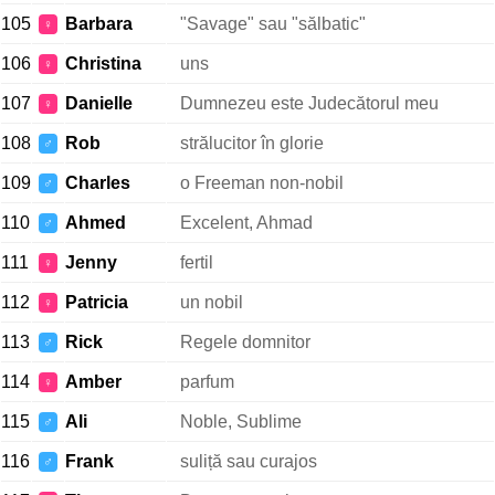
105
Barbara
"Savage" sau "sălbatic"
♀
106
Christina
uns
♀
107
Danielle
Dumnezeu este Judecătorul meu
♀
108
Rob
strălucitor în glorie
♂
109
Charles
o Freeman non-nobil
♂
110
Ahmed
Excelent, Ahmad
♂
111
Jenny
fertil
♀
112
Patricia
un nobil
♀
113
Rick
Regele domnitor
♂
114
Amber
parfum
♀
115
Ali
Noble, Sublime
♂
116
Frank
suliță sau curajos
♂