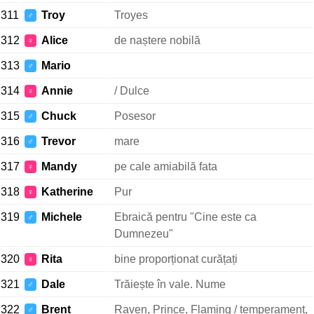
311
Troy
Troyes
♂
312
Alice
de naștere nobilă
♀
313
Mario
♂
314
Annie
/ Dulce
♀
315
Chuck
Posesor
♂
316
Trevor
mare
♂
317
Mandy
pe cale amiabilă fata
♀
318
Katherine
Pur
♀
319
Michele
Ebraică pentru "Cine este ca
♂
Dumnezeu"
320
Rita
bine proporționat curățați
♀
321
Dale
Trăiește în vale. Nume
♂
322
Brent
Raven, Prince, Flaming / temperament,
♂