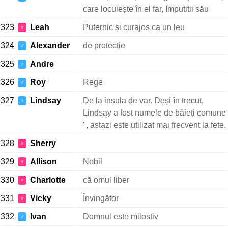
care locuiește în el far, Imputitii său
323
Leah
Puternic și curajos ca un leu
♀
324
Alexander
de protecție
♂
325
Andre
♂
326
Roy
Rege
♂
327
Lindsay
De la insula de var. Deși în trecut,
♂
Lindsay a fost numele de băieți comune
", astazi este utilizat mai frecvent la fete.
328
Sherry
♀
329
Allison
Nobil
♀
330
Charlotte
că omul liber
♀
331
Vicky
Învingător
♀
332
Ivan
Domnul este milostiv
♂