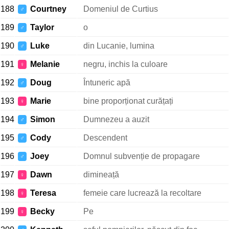
188
Courtney
Domeniul de Curtius
♂
189
Taylor
o
♂
190
Luke
din Lucanie, lumina
♂
191
Melanie
negru, inchis la culoare
♀
192
Doug
Întuneric apă
♂
193
Marie
bine proporționat curățați
♀
194
Simon
Dumnezeu a auzit
♂
195
Cody
Descendent
♂
196
Joey
Domnul subvenție de propagare
♂
197
Dawn
dimineață
♀
198
Teresa
femeie care lucrează la recoltare
♀
199
Becky
Pe
♀