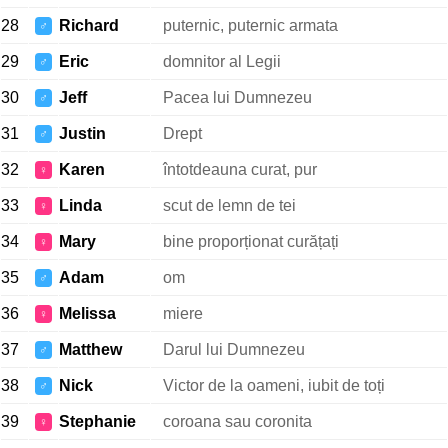
28
Richard
puternic, puternic armata
♂
29
Eric
domnitor al Legii
♂
30
Jeff
Pacea lui Dumnezeu
♂
31
Justin
Drept
♂
32
Karen
întotdeauna curat, pur
♀
33
Linda
scut de lemn de tei
♀
34
Mary
bine proporționat curățați
♀
35
Adam
om
♂
36
Melissa
miere
♀
37
Matthew
Darul lui Dumnezeu
♂
38
Nick
Victor de la oameni, iubit de toți
♂
39
Stephanie
coroana sau coronita
♀