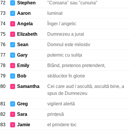
72
Stephen
"Coroana" sau "cununa"
♂
73
Aaron
luminat
♂
74
Angela
Înger / angelic
♀
75
Elizabeth
Dumnezeu a jurat
♀
76
Sean
Domnul este milostiv
♂
77
Gary
puternic cu sulița
♂
78
Emily
Blând, prietenos pretendent,
♀
79
Bob
strălucitor în glorie
♂
80
Samantha
Cei care aud / ascultă, ascultă bine, a
♀
spus de Dumnezeu
81
Greg
vigilent alertă
♂
82
Sara
prințesă
♀
83
Jamie
el prindere toc
♀