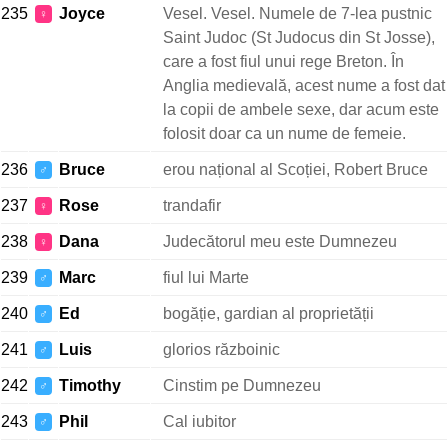
235
Joyce
Vesel. Vesel. Numele de 7-lea pustnic
♀
Saint Judoc (St Judocus din St Josse),
care a fost fiul unui rege Breton. În
Anglia medievală, acest nume a fost dat
la copii de ambele sexe, dar acum este
folosit doar ca un nume de femeie.
236
Bruce
erou național al Scoției, Robert Bruce
♂
237
Rose
trandafir
♀
238
Dana
Judecătorul meu este Dumnezeu
♀
239
Marc
fiul lui Marte
♂
240
Ed
bogăție, gardian al proprietății
♂
241
Luis
glorios războinic
♂
242
Timothy
Cinstim pe Dumnezeu
♂
243
Phil
Cal iubitor
♂