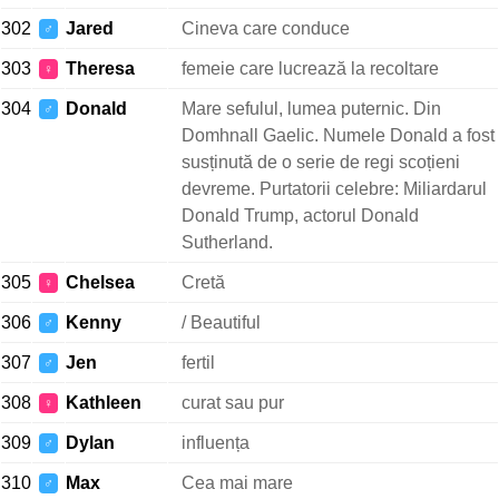
302
Jared
Cineva care conduce
♂
303
Theresa
femeie care lucrează la recoltare
♀
304
Donald
Mare sefulul, lumea puternic. Din
♂
Domhnall Gaelic. Numele Donald a fost
susținută de o serie de regi scoțieni
devreme. Purtatorii celebre: Miliardarul
Donald Trump, actorul Donald
Sutherland.
305
Chelsea
Cretă
♀
306
Kenny
/ Beautiful
♂
307
Jen
fertil
♂
308
Kathleen
curat sau pur
♀
309
Dylan
influența
♂
310
Max
Cea mai mare
♂