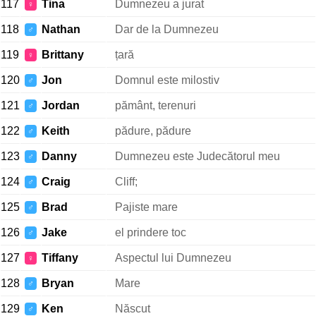
117
Tina
Dumnezeu a jurat
♀
118
Nathan
Dar de la Dumnezeu
♂
119
Brittany
țară
♀
120
Jon
Domnul este milostiv
♂
121
Jordan
pământ, terenuri
♂
122
Keith
pădure, pădure
♂
123
Danny
Dumnezeu este Judecătorul meu
♂
124
Craig
Cliff;
♂
125
Brad
Pajiste mare
♂
126
Jake
el prindere toc
♂
127
Tiffany
Aspectul lui Dumnezeu
♀
128
Bryan
Mare
♂
129
Ken
Născut
♂