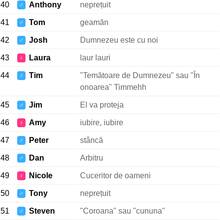
40
Anthony
neprețuit
♂
41
Tom
geamăn
♂
42
Josh
Dumnezeu este cu noi
♂
43
Laura
laur lauri
♀
44
Tim
"Temătoare de Dumnezeu" sau "În
♂
onoarea" Timmehh
45
Jim
El va proteja
♂
46
Amy
iubire, iubire
♀
47
Peter
stâncă
♂
48
Dan
Arbitru
♂
49
Nicole
Cuceritor de oameni
♀
50
Tony
neprețuit
♂
51
Steven
"Coroana" sau "cununa"
♂