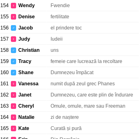
154
Wendy
Fwendie
♀
155
Denise
fertilitate
♀
156
Jacob
el prindere toc
♂
157
Judy
Iudeii
♀
158
Christian
uns
♂
159
Tracy
femeie care lucrează la recoltare
♂
160
Shane
Dumnezeu împăcat
♂
161
Vanessa
numit după zeul grec Phanes
♀
162
Janet
Dumnezeu, care este plin de îndurare
♀
163
Cheryl
Omule, omule, mare sau Freeman
♀
164
Natalie
zi de naștere
♀
165
Kate
Curată și pură
♀