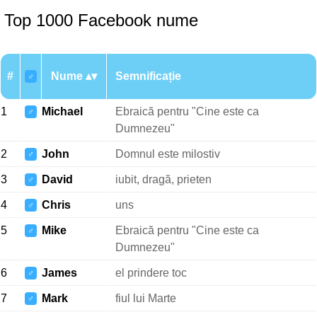
Top 1000 Facebook nume
#
Nume
Semnificație
♂
1
Michael
Ebraică pentru "Cine este ca
♂
Dumnezeu"
2
John
Domnul este milostiv
♂
3
David
iubit, dragă, prieten
♂
4
Chris
uns
♂
5
Mike
Ebraică pentru "Cine este ca
♂
Dumnezeu"
6
James
el prindere toc
♂
7
Mark
fiul lui Marte
♂