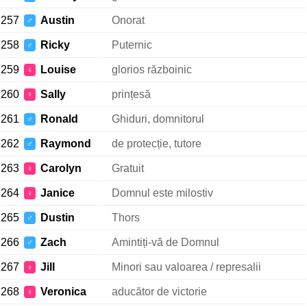
257
Austin
Onorat
♂
258
Ricky
Puternic
♂
259
Louise
glorios războinic
♀
260
Sally
prințesă
♀
261
Ronald
Ghiduri, domnitorul
♂
262
Raymond
de protecție, tutore
♂
263
Carolyn
Gratuit
♀
264
Janice
Domnul este milostiv
♀
265
Dustin
Thors
♂
266
Zach
Amintiți-vă de Domnul
♂
267
Jill
Minori sau valoarea / represalii
♀
268
Veronica
aducător de victorie
♀