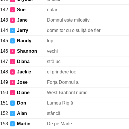
142
Sue
nufăr
♀
143
Jane
Domnul este milostiv
♀
144
Jerry
domnitor cu o suliță de fier
♂
145
Randy
lup
♂
146
Shannon
vechi
♀
147
Diana
străluci
♀
148
Jackie
el prindere toc
♀
149
Jose
Forța Domnul a
♀
150
Diane
West-Brabant nume
♀
151
Don
Lumea Riglă
♂
152
Alan
stâncă
♂
153
Martin
De pe Marte
♂