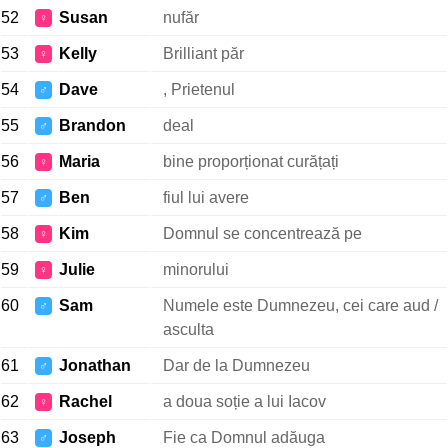
52
Susan
nufăr
♀
53
Kelly
Brilliant păr
♀
54
Dave
, Prietenul
♂
55
Brandon
deal
♂
56
Maria
bine proporționat curățați
♀
57
Ben
fiul lui avere
♂
58
Kim
Domnul se concentrează pe
♀
59
Julie
minorului
♀
60
Sam
Numele este Dumnezeu, cei care aud /
♂
asculta
61
Jonathan
Dar de la Dumnezeu
♂
62
Rachel
a doua soție a lui Iacov
♀
63
Joseph
Fie ca Domnul adăuga
♂