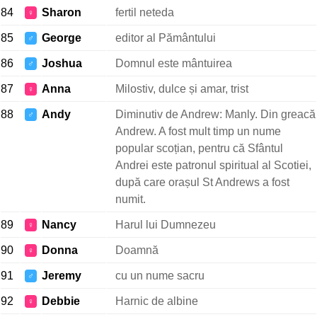
84
Sharon
fertil neteda
♀
85
George
editor al Pământului
♂
86
Joshua
Domnul este mântuirea
♂
87
Anna
Milostiv, dulce și amar, trist
♀
88
Andy
Diminutiv de Andrew: Manly. Din greacă
♂
Andrew. A fost mult timp un nume
popular scoțian, pentru că Sfântul
Andrei este patronul spiritual al Scotiei,
după care orașul St Andrews a fost
numit.
89
Nancy
Harul lui Dumnezeu
♀
90
Donna
Doamnă
♀
91
Jeremy
cu un nume sacru
♂
92
Debbie
Harnic de albine
♀