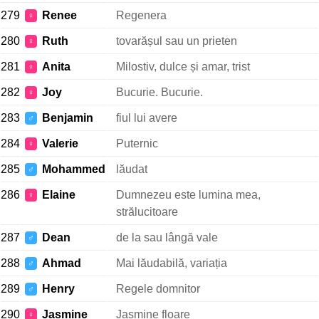
279
Renee
Regenera
♀
280
Ruth
tovarășul sau un prieten
♀
281
Anita
Milostiv, dulce și amar, trist
♀
282
Joy
Bucurie. Bucurie.
♀
283
Benjamin
fiul lui avere
♂
284
Valerie
Puternic
♀
285
Mohammed
lăudat
♂
286
Elaine
Dumnezeu este lumina mea,
♀
strălucitoare
287
Dean
de la sau lângă vale
♂
288
Ahmad
Mai lăudabilă, variația
♂
289
Henry
Regele domnitor
♂
290
Jasmine
Jasmine floare
♀