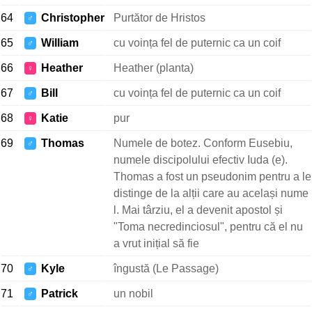
64
Christopher
Purtător de Hristos
♂
65
William
cu voința fel de puternic ca un coif
♂
66
Heather
Heather (planta)
♀
67
Bill
cu voința fel de puternic ca un coif
♂
68
Katie
pur
♀
69
Thomas
Numele de botez. Conform Eusebiu,
♂
numele discipolului efectiv Iuda (e).
Thomas a fost un pseudonim pentru a le
distinge de la alții care au același nume
l. Mai târziu, el a devenit apostol și
"Toma necredinciosul", pentru că el nu
a vrut inițial să fie
70
Kyle
îngustă (Le Passage)
♂
71
Patrick
un nobil
♂