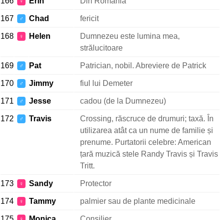
166
Erin
Din România
♀
167
Chad
fericit
♂
168
Helen
Dumnezeu este lumina mea,
♀
strălucitoare
169
Pat
Patrician, nobil. Abreviere de Patrick
♂
170
Jimmy
fiul lui Demeter
♂
171
Jesse
cadou (de la Dumnezeu)
♂
172
Travis
Crossing, răscruce de drumuri; taxă. În
♂
utilizarea atât ca un nume de familie și
prenume. Purtatorii celebre: American
țară muzică stele Randy Travis și Travis
Tritt.
173
Sandy
Protector
♀
174
Tammy
palmier sau de plante medicinale
♀
175
Monica
Consilier
♀