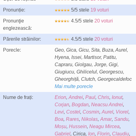
Pronunție:
5/5 stele
19 voturi
Pronunţie
4.5/5 stele
20 voturi
englezească:
Părerile străinilor:
4.5/5 stele
20 voturi
Porecle:
Geo, Gica, Gicu, Sita, Buza, Aurel,
Hyena, Issei, Martisor, Patitu,
Capraru, Giolgau, Jorge, Gigi,
Giugiucu, Ghilicelul, Georgescu,
Gheorghiță, Clutch, Georgecaldefoc
Mai multe porecle
Nume de frați:
Erion
,
Andrei
,
Paul
,
Chris
,
Ionut
,
Corjan
,
Bogdan
,
Neacsu Andrei
,
Levi
,
Costel
,
Cosmin
,
Aurel
,
Viorel
,
Boa
,
Rares
,
Nikolas
,
Amar
,
Sandu
,
Moșu
,
Hussein
,
Neagu Mircea
,
Gabriel
, Cirica,
Ion
,
Florin
,
Claudiu
,