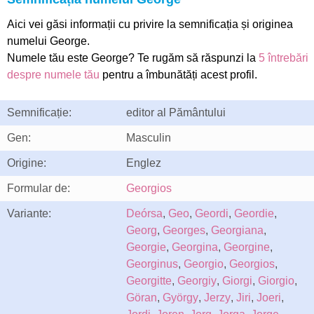
Aici vei găsi informații cu privire la semnificația și originea
numelui George.
Numele tău este George? Te rugăm să răspunzi la
5 întrebări
despre numele tău
pentru a îmbunătăți acest profil.
Semnificație:
editor al Pământului
Gen:
Masculin
Origine:
Englez
Formular de:
Georgios
Variante:
Deórsa
,
Geo
,
Geordi
,
Geordie
,
Georg
,
Georges
,
Georgiana
,
Georgie
,
Georgina
,
Georgine
,
Georginus
,
Georgio
,
Georgios
,
Georgitte
,
Georgiy
,
Giorgi
,
Giorgio
,
Göran
,
György
,
Jerzy
,
Jiri
,
Joeri
,