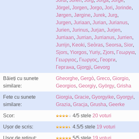
Jordi
,
Joren
,
Jorg
,
Jorga
,
Jorge
,
Jörgel
,
Jorgen
,
Jorgo
,
Jori
,
Jorinde
,
Jørgen
,
Jørgine
,
Jurek
,
Jurg
,
Jurgen
,
Juriaan
,
Jurian
,
Jurianus
,
Jurien
,
Jurinus
,
Jurjan
,
Jurjen
,
Jurriaan
,
Jurrian
,
Jurrianus
,
Jurrien
,
Jurrijn
,
Keoki
,
Seòras
,
Seorsa
,
Sior
,
Sjors
,
Yiorgos
,
Yuriy
,
Zjors
,
Γεωργια
,
Γεωργιος
,
Γιωργος
,
Георги
,
Гергана
,
Gjorgji
,
Gevorg
Băieți cu sunete
Gheorghe
,
Gergò
,
Greco
,
Giorgio
,
similare:
Georgios
,
Georgiy
,
György
,
Grisha
Fete cu sunete
Giorgia
,
Gracie
,
Gyorgyike
,
Gyorgyi
,
similare:
Grazia
,
Gracja
,
Grusha
,
Geerke
Scor:
4/5 stele
20 voturi
Ușor de scris:
4.5/5 stele
19 voturi
Ușor de reținut:
5/5 stele
19 voturi