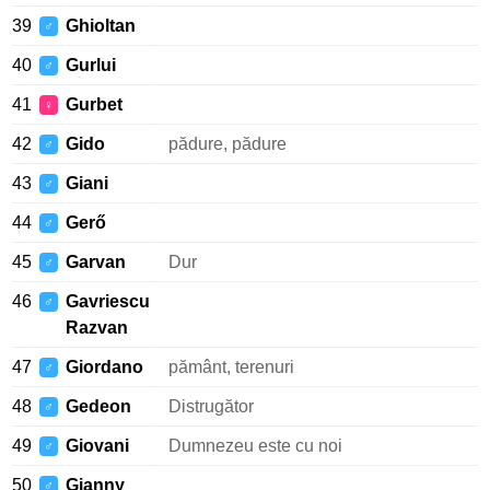
39
Ghioltan
♂
40
Gurlui
♂
41
Gurbet
♀
42
Gido
pădure, pădure
♂
43
Giani
♂
44
Gerő
♂
45
Garvan
Dur
♂
46
Gavriescu
♂
Razvan
47
Giordano
pământ, terenuri
♂
48
Gedeon
Distrugător
♂
49
Giovani
Dumnezeu este cu noi
♂
50
Gianny
♂