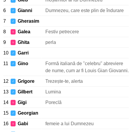
♂
6
Gianni
Dumnezeu, care este plin de îndurare
♂
7
Gherasim
♂
8
Galea
Festiv petrecere
♀
9
Ghita
perla
♀
10
Garri
♂
11
Gino
Formă italiană de "celebru" abreviere
♂
de nume, cum ar fi Louis Gian Giovanni.
12
Grigore
Trezește-te, alerta
♂
13
Gilbert
Lumina
♂
14
Gigi
Poreclă
♀
15
Georgian
♂
16
Gabi
femeie a lui Dumnezeu
♀