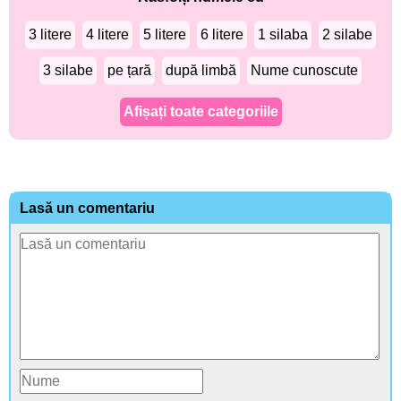
3 litere
4 litere
5 litere
6 litere
1 silaba
2 silabe
3 silabe
pe țară
după limbă
Nume cunoscute
Afișați toate categoriile
Lasă un comentariu