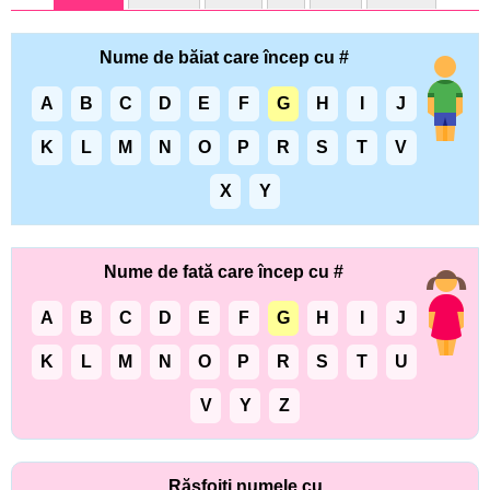
Nume de băiat care încep cu #
A
B
C
D
E
F
G
H
I
J
K
L
M
N
O
P
R
S
T
V
X
Y
Nume de fată care încep cu #
A
B
C
D
E
F
G
H
I
J
K
L
M
N
O
P
R
S
T
U
V
Y
Z
Răsfoiți numele cu