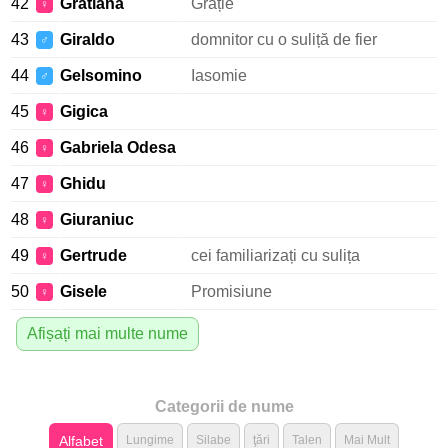
42
Gratiana
Grație
♀
43
Giraldo
domnitor cu o suliță de fier
♂
44
Gelsomino
Iasomie
♂
45
Gigica
♀
46
Gabriela Odesa
♀
47
Ghidu
♀
48
Giuraniuc
♀
49
Gertrude
cei familiarizați cu sulița
♀
50
Gisele
Promisiune
♀
Afișați mai multe nume
Categorii de nume
Alfabet
Lungime
Silabe
ţări
Talen
Mai Mult