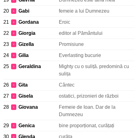
♀
20
Gabi
femeie a lui Dumnezeu
♀
21
Gordana
Eroic
♀
22
Giorgia
editor al Pământului
♀
23
Gizella
Promisiune
♀
24
Gilia
Everlasting bucurie
♀
25
Geraldina
Mighty cu o suliță. predomină cu
♀
sulița
26
Gita
Cântec
♀
27
Gisela
ostatici, prizonieri de război
♀
28
Giovana
Femeie de Ioan. Dar de la
♀
Dumnezeu
29
Genica
bine proporționat, curățați
♀
30
Glenda
curăța
♀