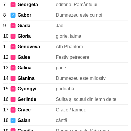
7
Georgeta
editor al Pământului
♀
8
Gabor
Dumnezeu este cu noi
♂
9
Giada
Jad
♀
10
Gloria
glorie, faima
♀
11
Genoveva
Alb Phantom
♀
12
Galea
Festiv petrecere
♀
13
Galina
pace,
♀
14
Gianina
Dumnezeu este milostiv
♀
15
Gyongyi
podoabă
♀
16
Gerlinde
Sulița și scutul din lemn de tei
♀
17
Grace
Grace / farmec
♀
18
Galan
cântă
♂
19
Gavrila
Dumnezeu este tăria mea