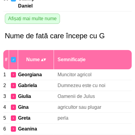
Daniel
Afișați mai multe nume
Nume de fată care începe cu G
#
Nume
Semnificație
♂
1
Georgiana
Muncitor agricol
♀
2
Gabriela
Dumnezeu este cu noi
♀
3
Giulia
Oamenii de Julus
♀
4
Gina
agricultor sau plugar
♀
5
Greta
perla
♀
6
Geanina
♀