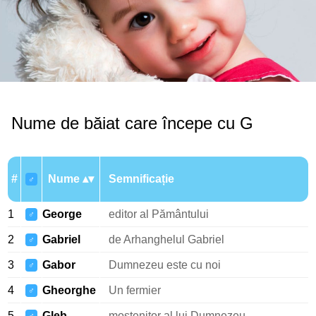
Nume de băiat care începe cu G
#
Nume
Semnificație
♂
1
George
editor al Pământului
♂
2
Gabriel
de Arhanghelul Gabriel
♂
3
Gabor
Dumnezeu este cu noi
♂
4
Gheorghe
Un fermier
♂
5
Gleb
moștenitor al lui Dumnezeu