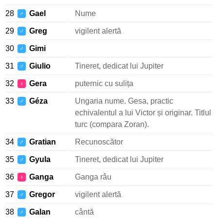
28
Gael
Nume
♂
29
Greg
vigilent alertă
♂
30
Gimi
♂
31
Giulio
Tineret, dedicat lui Jupiter
♂
32
Gera
puternic cu sulița
♀
33
Géza
Ungaria nume. Gesa, practic
♂
echivalentul a lui Victor și originar. Titlul
turc (compara Zoran).
34
Gratian
Recunoscător
♂
35
Gyula
Tineret, dedicat lui Jupiter
♂
36
Ganga
Ganga râu
♀
37
Gregor
vigilent alertă
♂
38
Galan
cântă
♂