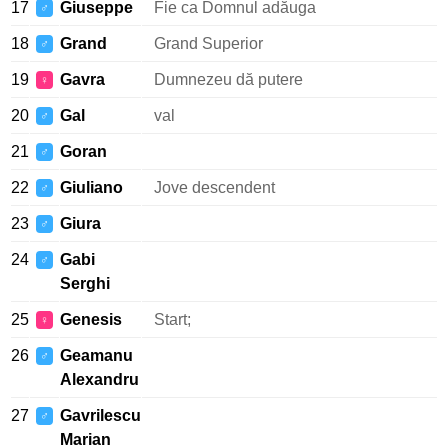
17
Giuseppe
Fie ca Domnul adăuga
♂
18
Grand
Grand Superior
♂
19
Gavra
Dumnezeu dă putere
♀
20
Gal
val
♂
21
Goran
♂
22
Giuliano
Jove descendent
♂
23
Giura
♂
24
Gabi
♂
Serghi
25
Genesis
Start;
♀
26
Geamanu
♂
Alexandru
27
Gavrilescu
♂
Marian