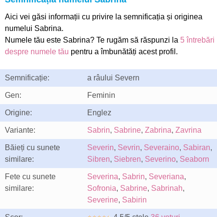
Aici vei găsi informații cu privire la semnificația și originea
numelui Sabrina.
Numele tău este Sabrina? Te rugăm să răspunzi la
5 întrebări
despre numele tău
pentru a îmbunătăți acest profil.
Semnificație:
a râului Severn
Gen:
Feminin
Origine:
Englez
Variante:
Sabrin
,
Sabrine
,
Zabrina
,
Zavrina
Băieți cu sunete
Severin
,
Sevrin
,
Severaino
,
Sabiran
,
similare:
Sibren
,
Siebren
,
Severino
,
Seaborn
Fete cu sunete
Severina
,
Sabrin
,
Severiana
,
similare:
Sofronia
,
Sabrine
,
Sabrinah
,
Severine
,
Sabirin