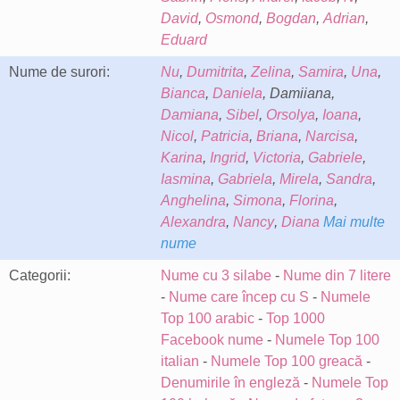
David
,
Osmond
,
Bogdan
,
Adrian
,
Eduard
Nume de surori:
Nu
,
Dumitrita
,
Zelina
,
Samira
,
Una
,
Bianca
,
Daniela
, Damiiana,
Damiana
,
Sibel
,
Orsolya
,
Ioana
,
Nicol
,
Patricia
,
Briana
,
Narcisa
,
Karina
,
Ingrid
,
Victoria
,
Gabriele
,
Iasmina
,
Gabriela
,
Mirela
,
Sandra
,
Anghelina
,
Simona
,
Florina
,
Alexandra
,
Nancy
,
Diana
Mai multe
nume
Categorii:
Nume cu 3 silabe
-
Nume din 7 litere
-
Nume care încep cu S
-
Numele
Top 100 arabic
-
Top 1000
Facebook nume
-
Numele Top 100
italian
-
Numele Top 100 greacă
-
Denumirile în engleză
-
Numele Top