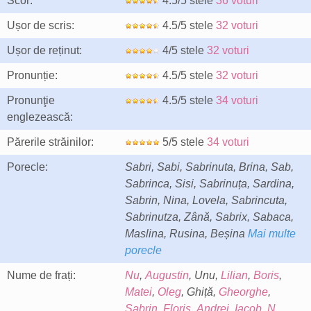
Scor:
4.5/5 stele
36 voturi
Ușor de scris:
4.5/5 stele
32 voturi
Ușor de reținut:
4/5 stele
32 voturi
Pronunție:
4.5/5 stele
32 voturi
Pronunţie
4.5/5 stele
34 voturi
englezească:
Părerile străinilor:
5/5 stele
34 voturi
Porecle:
Sabri, Sabi, Sabrinuta, Brina, Sab,
Sabrinca, Sisi, Sabrinuța, Sardina,
Sabrin, Nina, Lovela, Sabrincuta,
Sabrinutza, Zână, Sabrix, Sabaca,
Maslina, Rusina, Beșina
Mai multe
porecle
Nume de frați:
Nu
,
Augustin
, Unu,
Lilian
,
Boris
,
Matei
,
Oleg
, Ghiță,
Gheorghe
,
Sabrin
,
Floris
,
Andrei
,
Iacob
,
N
,