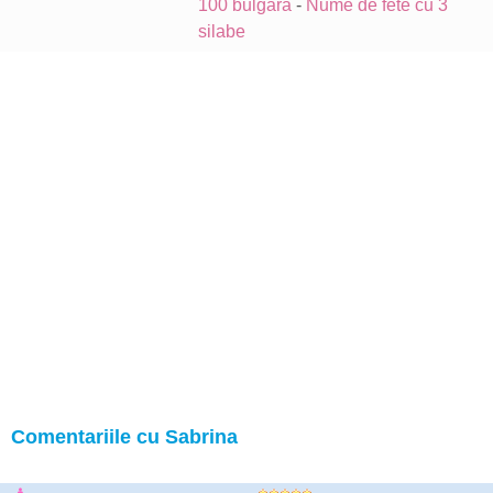
100 bulgară
-
Nume de fete cu 3
silabe
Comentariile cu Sabrina