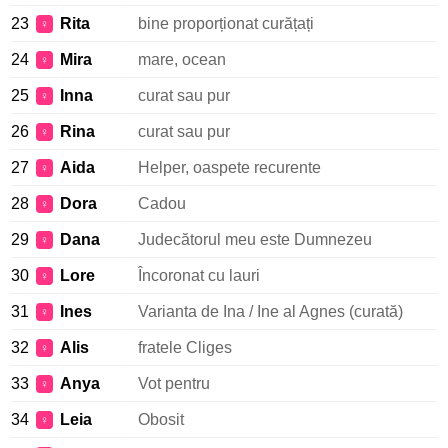
23
Rita
bine proporționat curățați
♀
24
Mira
mare, ocean
♀
25
Inna
curat sau pur
♀
26
Rina
curat sau pur
♀
27
Aida
Helper, oaspete recurente
♀
28
Dora
Cadou
♀
29
Dana
Judecătorul meu este Dumnezeu
♀
30
Lore
Încoronat cu lauri
♀
31
Ines
Varianta de Ina / Ine al Agnes (curată)
♀
32
Alis
fratele Cliges
♀
33
Anya
Vot pentru
♀
34
Leia
Obosit
♀