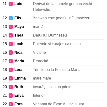
11
Lois
Derivat de la numele german vechi
♀
Helewidis
12
Elis
Yahweh este (mea) lui Dumnezeu
♂
13
Maya
mamă
♀
14
Thea
Darul lui Dumnezeu
♀
15
Leah
Puternic și curajos ca un leu
♀
16
Nica
Victorie
♀
17
Meda
Prorociță
♀
18
Lera
Trimiterea la Fecioara Maria
♀
19
Emma
mare mare
♀
20
Ruth
tovarășul sau un prieten
♀
21
Enya
Interior
♀
22
Esra
Varianta de Ezra: Ajutor, ajutor.
♀