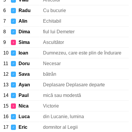
♂
6
Radu
Cu bucurie
♂
7
Alin
Echitabil
♂
8
Dima
fiul lui Demeter
♂
9
Sima
Ascultător
♀
10
Ioan
Dumnezeu, care este plin de îndurare
♂
11
Doru
Necesar
♂
12
Sava
bătrân
♂
13
Ayan
Deplasare Deplasare departe
♂
14
Paul
mică sau modestă
♂
15
Nica
Victorie
♀
16
Luca
din Lucanie, lumina
♂
17
Eric
domnitor al Legii
♂