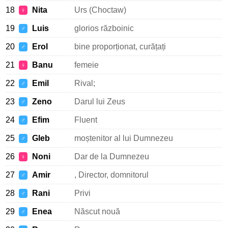
18
Nita
Urs (Choctaw)
♀
19
Luis
glorios războinic
♂
20
Erol
bine proporționat, curățați
♂
21
Banu
femeie
♀
22
Emil
Rival;
♂
23
Zeno
Darul lui Zeus
♂
24
Efim
Fluent
♂
25
Gleb
moștenitor al lui Dumnezeu
♂
26
Noni
Dar de la Dumnezeu
♀
27
Amir
, Director, domnitorul
♂
28
Rani
Privi
♂
29
Enea
Născut nouă
♂