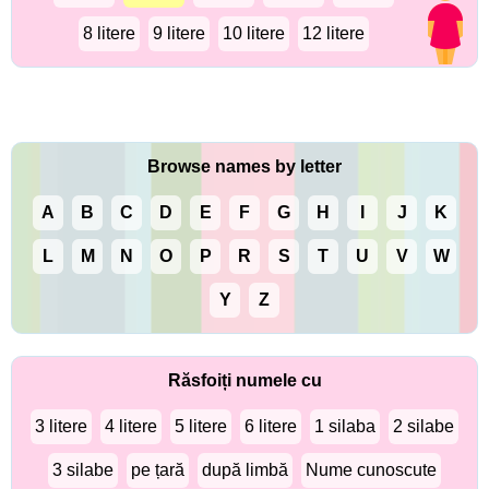
8 litere
9 litere
10 litere
12 litere
Browse names by letter
A
B
C
D
E
F
G
H
I
J
K
L
M
N
O
P
R
S
T
U
V
W
Y
Z
Răsfoiți numele cu
3 litere
4 litere
5 litere
6 litere
1 silaba
2 silabe
3 silabe
pe țară
după limbă
Nume cunoscute