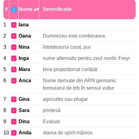
#
Nume
Semnificație
♂
1
Iana
♀
2
Oana
Dumnezeu este combinarea
♀
3
Nina
întotdeauna curat, pur
♀
4
Inga
nume alternativ pentru zeul nordic Freyr
♀
5
Mara
bine proporționat curățați
♀
6
Anca
Nume derivate din ARN germanic
♀
formularul de trib în sensul vultur
7
Gina
agricultor sau plugar
♀
8
Sara
prințesă
♀
9
Dina
Evaluat
♀
10
Anda
starea de spirit mânios
♀