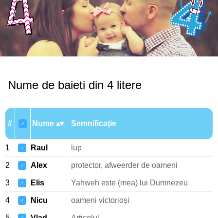
Nume de baieti din 4 litere
#
Nume
Semnificație
♂
1
Raul
lup
♂
2
Alex
protector, afweerder de oameni
♂
3
Elis
Yahweh este (mea) lui Dumnezeu
♂
4
Nicu
oameni victorioși
♂
5
Vlad
Articolul