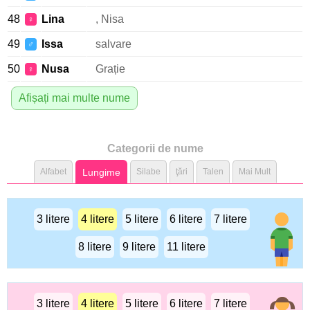
48
Lina
, Nisa
♀
49
Issa
salvare
♂
50
Nusa
Grație
♀
Afișați mai multe nume
Categorii de nume
Alfabet
Lungime
Silabe
ţări
Talen
Mai Mult
3 litere
4 litere
5 litere
6 litere
7 litere
8 litere
9 litere
11 litere
3 litere
4 litere
5 litere
6 litere
7 litere