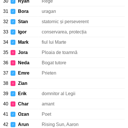
30
Ryan
Rege
♂
31
Bora
uragan
♂
32
Stan
statornic și perseverent
♂
33
Igor
conservarea, protecția
♂
34
Mark
fiul lui Marte
♂
35
Jora
Ploaia de toamnă
♀
36
Neda
Bogat tutore
♀
37
Emre
Prieten
♂
38
Zian
♀
39
Erik
domnitor al Legii
♂
40
Char
amant
♀
41
Ozan
Poet
♂
42
Arun
Rising Sun, Aaron
♂