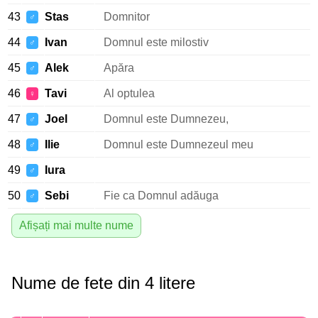
43
Stas
Domnitor
♂
44
Ivan
Domnul este milostiv
♂
45
Alek
Apăra
♂
46
Tavi
Al optulea
♀
47
Joel
Domnul este Dumnezeu,
♂
48
Ilie
Domnul este Dumnezeul meu
♂
49
Iura
♂
50
Sebi
Fie ca Domnul adăuga
♂
Afișați mai multe nume
Nume de fete din 4 litere