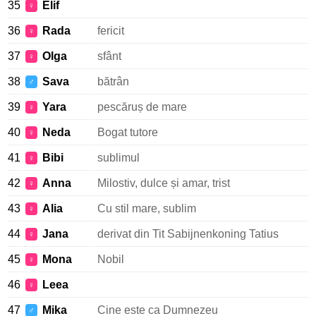
35
Elif
♀
36
Rada
fericit
♀
37
Olga
sfânt
♀
38
Sava
bătrân
♂
39
Yara
pescăruș de mare
♀
40
Neda
Bogat tutore
♀
41
Bibi
sublimul
♀
42
Anna
Milostiv, dulce și amar, trist
♀
43
Alia
Cu stil mare, sublim
♀
44
Jana
derivat din Tit Sabijnenkoning Tatius
♀
45
Mona
Nobil
♀
46
Leea
♀
47
Mika
Cine este ca Dumnezeu
♂