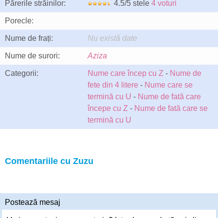
Părerile străinilor:
4.5/5 stele
4 voturi
Porecle:
Nume de frați:
Nu există date
Nume de surori:
Aziza
Categorii:
Nume care încep cu Z
-
Nume de
fete din 4 litere
-
Nume care se
termină cu U
-
Nume de fată care
începe cu Z
-
Nume de fată care se
termină cu U
Comentariile cu Zuzu
Postează mesaj