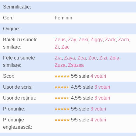
Semnificație:
Gen:
Feminin
Origine:
Băieți cu sunete
Zeus
,
Zay
,
Zeki
,
Ziggy
,
Zack
,
Zach
,
similare:
Zi
,
Zac
Fete cu sunete
Zia
,
Zaya
,
Zea
,
Zoe
,
Zizi
,
Zoia
,
similare:
Zuza
,
Zsuzsa
Scor:
5/5 stele
4 voturi
Ușor de scris:
4.5/5 stele
3 voturi
Ușor de reținut:
4.5/5 stele
3 voturi
Pronunție:
5/5 stele
3 voturi
Pronunţie
5/5 stele
4 voturi
englezească: