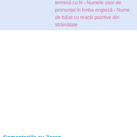
termină cu N
-
Numele ușor de
pronunțat în limba engleză
-
Nume
de băiat cu reacții pozitive din
străinătate