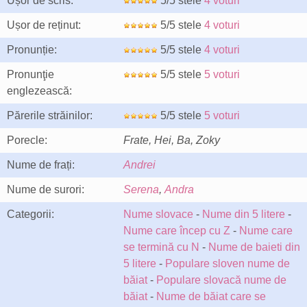
Ușor de scris:
5/5 stele
4 voturi
Ușor de reținut:
5/5 stele
4 voturi
Pronunție:
5/5 stele
4 voturi
Pronunţie
5/5 stele
5 voturi
englezească:
Părerile străinilor:
5/5 stele
5 voturi
Porecle:
Frate, Hei, Ba, Zoky
Nume de frați:
Andrei
Nume de surori:
Serena
,
Andra
Categorii:
Nume slovace
-
Nume din 5 litere
-
Nume care încep cu Z
-
Nume care
se termină cu N
-
Nume de baieti din
5 litere
-
Populare sloven nume de
băiat
-
Populare slovacă nume de
băiat
-
Nume de băiat care se