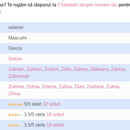
na? Te rugăm să răspunzi la
5 întrebări despre numele tău
pentr
.
solemn
Masculin
Grecia
Selina
Zalman
,
Zalmon
,
Zolynn
,
Zolin
,
Zeleny
,
Zelleana
,
Zalmai
,
Zalmonah
Zulema
,
Zelma
,
Zelena
,
Zalina
,
Zilan
,
Zoelane
,
Zulma
,
Zlhna
5/5 stele
22 voturi
3.5/5 stele
16 voturi
3.5/5 stele
16 voturi