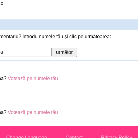
ic
mentariu? Introdu numele tău și clic pe următoarea:
ina?
Votează pe numele tău
ina?
Votează pe numele tău
Change Language
Contact
Privacy Policy