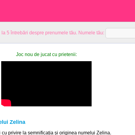
 la 5 întrebări despre prenumele tău. Numele tău:
Joc nou de jucat cu prietenii:
lui Zelina
i cu privire la semnificația și originea numelui Zelina.