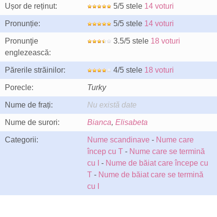
Ușor de reținut:
5/5 stele
14 voturi
Pronunție:
5/5 stele
14 voturi
Pronunţie
3.5/5 stele
18 voturi
englezească:
Părerile străinilor:
4/5 stele
18 voturi
Porecle:
Turky
Nume de frați:
Nu există date
Nume de surori:
Bianca
,
Elisabeta
Categorii:
Nume scandinave
-
Nume care
încep cu T
-
Nume care se termină
cu I
-
Nume de băiat care începe cu
T
-
Nume de băiat care se termină
cu I