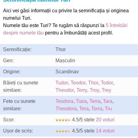
Aici vei găsi informații cu privire la semnificația și originea
numelui Turi.
Numele tău este Turi? Te rugăm să răspunzi la
5 întrebări
despre numele tău
pentru a îmbunătăți acest profil.
Semnificație:
Thor
Gen:
Masculin
Origine:
Scandinav
Băieți cu sunete
Tudor
,
Teodor
,
Thor
,
Todor
,
similare:
Theodor
,
Terry
,
Troy
,
Trey
Fete cu sunete
Teodora
,
Tiara
,
Terra
,
Tara
,
similare:
Theodora
,
Tera
,
Torra
,
Tru
Scor:
4.5/5 stele
20 voturi
Ușor de scris:
4.5/5 stele
14 voturi