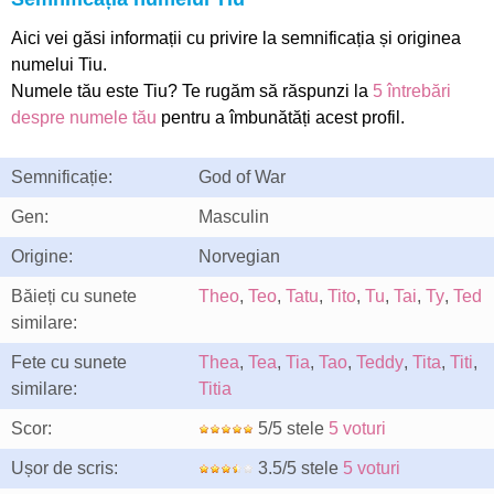
Aici vei găsi informații cu privire la semnificația și originea
numelui Tiu.
Numele tău este Tiu? Te rugăm să răspunzi la
5 întrebări
despre numele tău
pentru a îmbunătăți acest profil.
Semnificație:
God of War
Gen:
Masculin
Origine:
Norvegian
Băieți cu sunete
Theo
,
Teo
,
Tatu
,
Tito
,
Tu
,
Tai
,
Ty
,
Ted
similare:
Fete cu sunete
Thea
,
Tea
,
Tia
,
Tao
,
Teddy
,
Tita
,
Titi
,
similare:
Titia
Scor:
5/5 stele
5 voturi
Ușor de scris:
3.5/5 stele
5 voturi