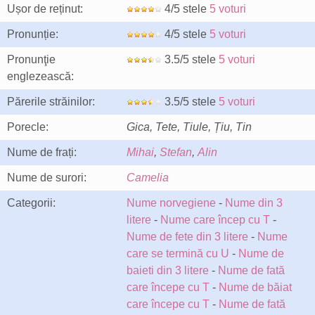
Ușor de reținut:
4/5 stele
5 voturi
Pronunție:
4/5 stele
5 voturi
Pronunţie
3.5/5 stele
5 voturi
englezească:
Părerile străinilor:
3.5/5 stele
5 voturi
Porecle:
Gica, Tete, Tiule, Țiu, Tin
Nume de frați:
Mihai
,
Stefan
,
Alin
Nume de surori:
Camelia
Categorii:
Nume norvegiene
-
Nume din 3
litere
-
Nume care încep cu T
-
Nume de fete din 3 litere
-
Nume
care se termină cu U
-
Nume de
baieti din 3 litere
-
Nume de fată
care începe cu T
-
Nume de băiat
care începe cu T
-
Nume de fată