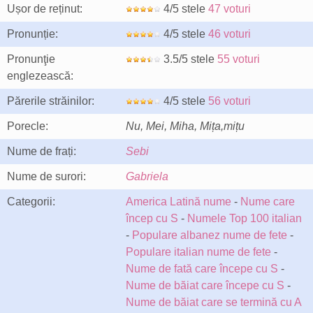
Ușor de reținut:
4/5 stele
47 voturi
Pronunție:
4/5 stele
46 voturi
Pronunţie
3.5/5 stele
55 voturi
englezească:
Părerile străinilor:
4/5 stele
56 voturi
Porecle:
Nu, Mei, Miha, Mița,mițu
Nume de frați:
Sebi
Nume de surori:
Gabriela
Categorii:
America Latină nume
-
Nume care
încep cu S
-
Numele Top 100 italian
-
Populare albanez nume de fete
-
Populare italian nume de fete
-
Nume de fată care începe cu S
-
Nume de băiat care începe cu S
-
Nume de băiat care se termină cu A