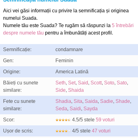
Aici vei găsi informații cu privire la semnificația și originea
numelui Suada.
Numele tău este Suada? Te rugăm să răspunzi la
5 întrebări
despre numele tău
pentru a îmbunătăți acest profil.
Semnificație:
condamnare
Gen:
Feminin
Origine:
America Latină
Băieți cu sunete
Seth
,
Set
,
Said
,
Scott
,
Soto
,
Sato
,
similare:
Side
,
Shaida
Fete cu sunete
Shadia
,
Sita
,
Saida
,
Sadie
,
Shade
,
similare:
Seda
,
Saidi
,
Sayda
Scor:
4.5/5 stele
59 voturi
Ușor de scris:
4/5 stele
47 voturi