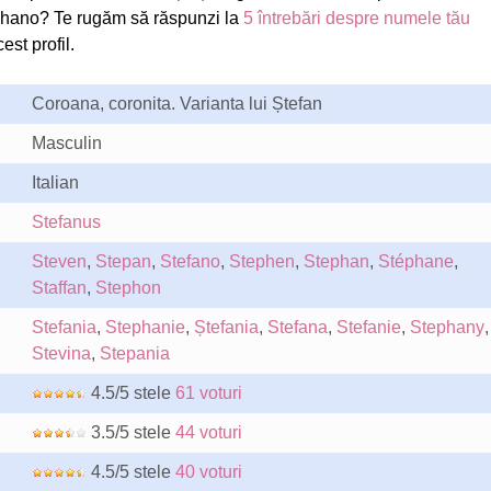
hano? Te rugăm să răspunzi la
5 întrebări despre numele tău
est profil.
Coroana, coronita. Varianta lui Ștefan
Masculin
Italian
Stefanus
Steven
,
Stepan
,
Stefano
,
Stephen
,
Stephan
,
Stéphane
,
Staffan
,
Stephon
Stefania
,
Stephanie
,
Ștefania
,
Stefana
,
Stefanie
,
Stephany
,
Stevina
,
Stepania
4.5/5 stele
61 voturi
3.5/5 stele
44 voturi
4.5/5 stele
40 voturi