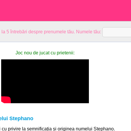
 la 5 întrebări despre prenumele tău. Numele tău:
Joc nou de jucat cu prietenii:
elui Stephano
ii cu privire la semnificația și originea numelui Stephano.