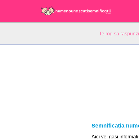
Te rog să răspunzi
Semnificația num
Aici vei găsi informaț