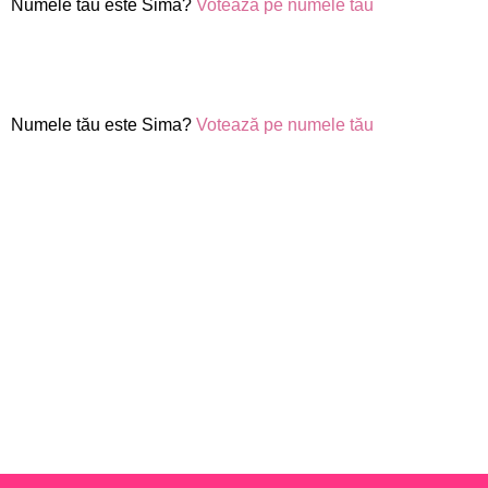
Numele tău este Sima?
Votează pe numele tău
Numele tău este Sima?
Votează pe numele tău