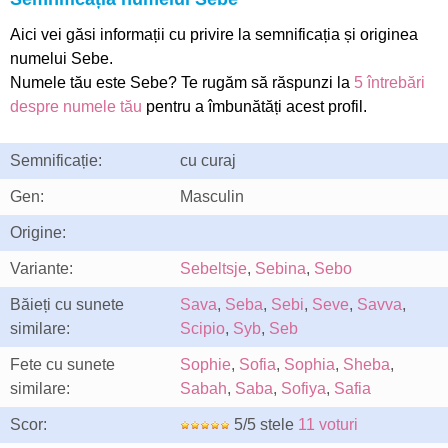
Aici vei găsi informații cu privire la semnificația și originea
numelui Sebe.
Numele tău este Sebe? Te rugăm să răspunzi la
5 întrebări
despre numele tău
pentru a îmbunătăți acest profil.
Semnificație:
cu curaj
Gen:
Masculin
Origine:
Variante:
Sebeltsje
,
Sebina
,
Sebo
Băieți cu sunete
Sava
,
Seba
,
Sebi
,
Seve
,
Savva
,
similare:
Scipio
,
Syb
,
Seb
Fete cu sunete
Sophie
,
Sofia
,
Sophia
,
Sheba
,
similare:
Sabah
,
Saba
,
Sofiya
,
Safia
Scor:
5/5 stele
11 voturi