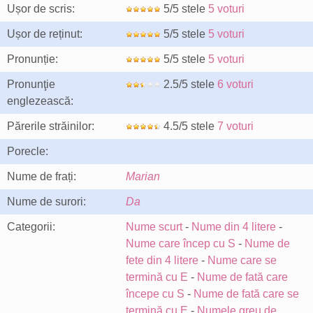
Ușor de scris:
5/5 stele
5 voturi
Ușor de reținut:
5/5 stele
5 voturi
Pronunție:
5/5 stele
5 voturi
Pronunţie
2.5/5 stele
6 voturi
englezească:
Părerile străinilor:
4.5/5 stele
7 voturi
Porecle:
Nume de frați:
Marian
Nume de surori:
Da
Categorii:
Nume scurt
-
Nume din 4 litere
-
Nume care încep cu S
-
Nume de
fete din 4 litere
-
Nume care se
termină cu E
-
Nume de fată care
începe cu S
-
Nume de fată care se
termină cu E
-
Numele greu de