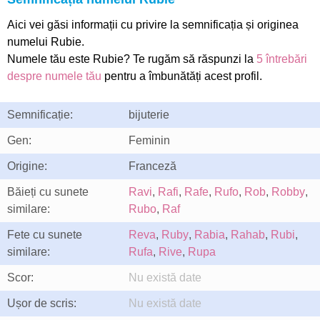
Aici vei găsi informații cu privire la semnificația și originea
numelui Rubie.
Numele tău este Rubie? Te rugăm să răspunzi la
5 întrebări
despre numele tău
pentru a îmbunătăți acest profil.
Semnificație:
bijuterie
Gen:
Feminin
Origine:
Franceză
Băieți cu sunete
Ravi
,
Rafi
,
Rafe
,
Rufo
,
Rob
,
Robby
,
similare:
Rubo
,
Raf
Fete cu sunete
Reva
,
Ruby
,
Rabia
,
Rahab
,
Rubi
,
similare:
Rufa
,
Rive
,
Rupa
Scor:
Nu există date
Ușor de scris:
Nu există date