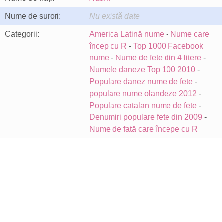
Nume de surori:
Nu există date
Categorii:
America Latină nume
-
Nume care
încep cu R
-
Top 1000 Facebook
nume
-
Nume de fete din 4 litere
-
Numele daneze Top 100 2010
-
Populare danez nume de fete
-
populare nume olandeze 2012
-
Populare catalan nume de fete
-
Denumiri populare fete din 2009
-
Nume de fată care începe cu R