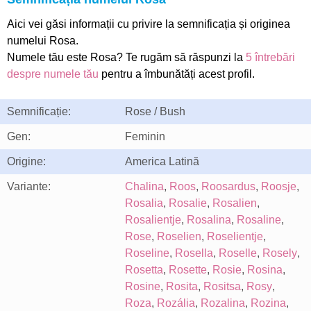
Aici vei găsi informații cu privire la semnificația și originea
numelui Rosa.
Numele tău este Rosa? Te rugăm să răspunzi la
5 întrebări
despre numele tău
pentru a îmbunătăți acest profil.
Semnificație:
Rose / Bush
Gen:
Feminin
Origine:
America Latină
Variante:
Chalina
,
Roos
,
Roosardus
,
Roosje
,
Rosalia
,
Rosalie
,
Rosalien
,
Rosalientje
,
Rosalina
,
Rosaline
,
Rose
,
Roselien
,
Roselientje
,
Roseline
,
Rosella
,
Roselle
,
Rosely
,
Rosetta
,
Rosette
,
Rosie
,
Rosina
,
Rosine
,
Rosita
,
Rositsa
,
Rosy
,
Roza
,
Rozália
,
Rozalina
,
Rozina
,