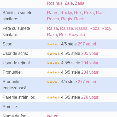
Rozinus
,
Zale
,
Zalia
Băieți cu sunete
Rares
,
Rocky
,
Rex
,
Reza
,
Rais
,
similare:
Rocco
,
Regis
,
Rock
Fete cu sunete
Raisa
,
Raissa
,
Rasha
,
Roza
,
Roxy
,
similare:
Raku
,
Rez
,
Rozyuka
Scor:
4/5 stele
297 voturi
Ușor de scris:
4.5/5 stele
205 voturi
Ușor de reținut:
4.5/5 stele
204 voturi
Pronunție:
4.5/5 stele
204 voturi
Pronunţie
4/5 stele
277 voturi
englezească:
Părerile străinilor:
4.5/5 stele
278 voturi
Porecle:
Nume de frați:
Naum