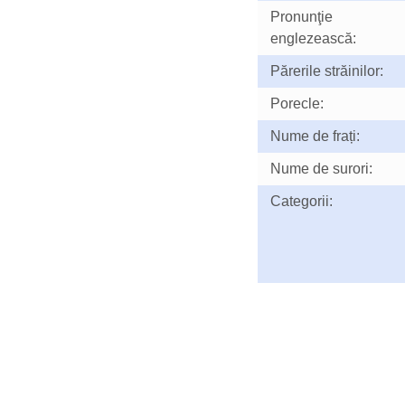
Pronunţie
englezească:
Părerile străinilor:
Porecle:
Nume de frați:
Nume de surori:
Categorii: