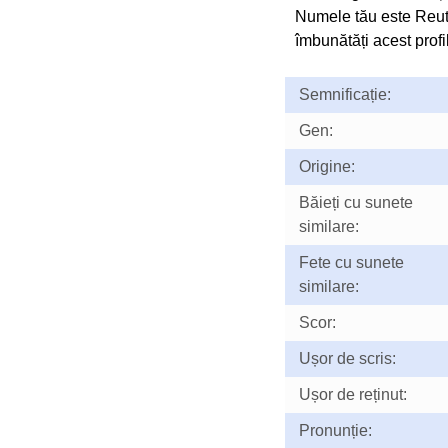
Numele tău este Reut
îmbunătăți acest profil
Semnificație:
Gen:
Origine:
Băieți cu sunete
similare:
Fete cu sunete
similare:
Scor:
Ușor de scris:
Ușor de reținut:
Pronunție: