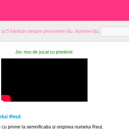
 la 5 întrebări despre prenumele tău. Numele tău:
Joc nou de jucat cu prietenii:
lui Reut
i cu privire la semnificația și originea numelui Reut.