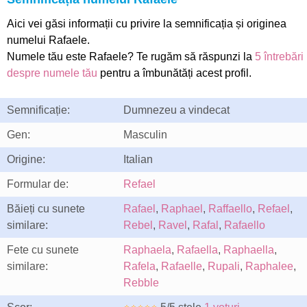
Aici vei găsi informații cu privire la semnificația și originea
numelui Rafaele.
Numele tău este Rafaele? Te rugăm să răspunzi la
5 întrebări
despre numele tău
pentru a îmbunătăți acest profil.
Semnificație:
Dumnezeu a vindecat
Gen:
Masculin
Origine:
Italian
Formular de:
Refael
Băieți cu sunete
Rafael
,
Raphael
,
Raffaello
,
Refael
,
similare:
Rebel
,
Ravel
,
Rafal
,
Rafaello
Fete cu sunete
Raphaela
,
Rafaella
,
Raphaella
,
similare:
Rafela
,
Rafaelle
,
Rupali
,
Raphalee
,
Rebble