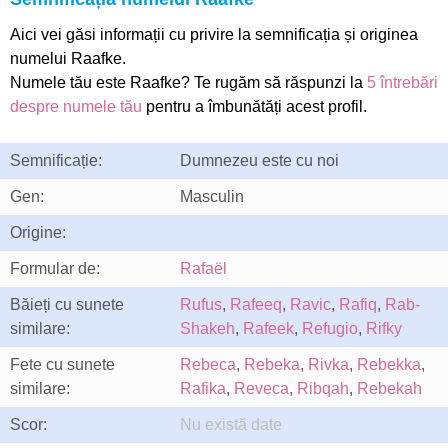
Aici vei găsi informații cu privire la semnificația și originea
numelui Raafke.
Numele tău este Raafke? Te rugăm să răspunzi la
5 întrebări
despre numele tău
pentru a îmbunătăți acest profil.
Semnificație:
Dumnezeu este cu noi
Gen:
Masculin
Origine:
Formular de:
Rafaël
Băieți cu sunete
Rufus
,
Rafeeq
,
Ravic
,
Rafiq
,
Rab-
similare:
Shakeh
,
Rafeek
,
Refugio
,
Rifky
Fete cu sunete
Rebeca
,
Rebeka
,
Rivka
,
Rebekka
,
similare:
Rafika
,
Reveca
,
Ribqah
,
Rebekah
Scor:
Nu există date