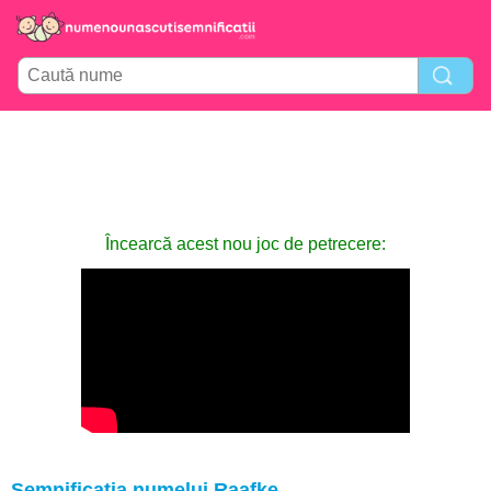
Încearcă acest nou joc de petrecere:
Semnificația numelui Raafke