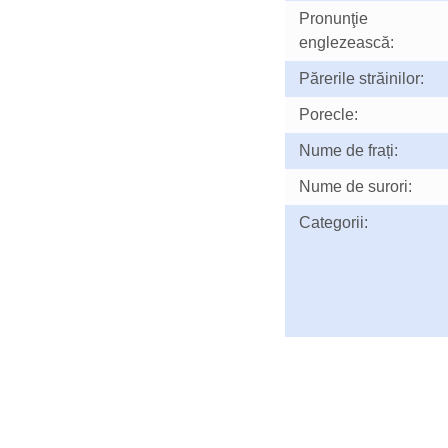
Pronunţie
englezească:
Părerile străinilor:
Porecle:
Nume de frați:
Nume de surori:
Categorii: