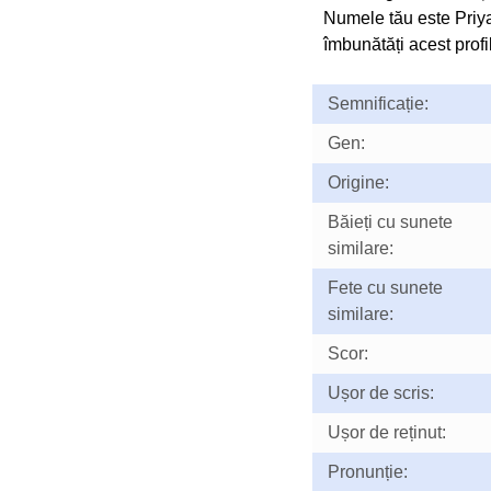
Numele tău este Priy
îmbunătăți acest profil
Semnificație:
Gen:
Origine:
Băieți cu sunete
similare:
Fete cu sunete
similare:
Scor:
Ușor de scris:
Ușor de reținut:
Pronunție: