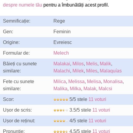
despre numele tău
pentru a îmbunătăți acest profil.
Semnificație:
Rege
Gen:
Feminin
Origine:
Evreiesc
Formular de:
Melech
Băieți cu sunete
Malakai
,
Milos
,
Melis
,
Malik
,
similare:
Malachi
,
Milek
,
Miles
,
Malaquías
Fete cu sunete
Milica
,
Melissa
,
Melisa
,
Monalisa
,
similare:
Malika
,
Milka
,
Malak
,
Malcsi
Scor:
5/5 stele
11 voturi
Ușor de scris:
3.5/5 stele
11 voturi
Ușor de reținut:
4/5 stele
11 voturi
Pronunție:
4.5/5 stele
11 voturi