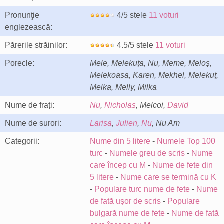
Pronunţie
4/5 stele
11 voturi
englezească:
Părerile străinilor:
4.5/5 stele
11 voturi
Porecle:
Mele, Melekuța, Nu, Meme, Meloș,
Melekoasa, Karen, Mekhel, Melekuț,
Melka, Melly, Milka
Nume de frați:
Nu
,
Nicholas
, Melcoi,
David
Nume de surori:
Larisa
,
Julien
,
Nu
, Nu Am
Categorii:
Nume din 5 litere
-
Numele Top 100
turc
-
Numele greu de scris
-
Nume
care încep cu M
-
Nume de fete din
5 litere
-
Nume care se termină cu K
-
Populare turc nume de fete
-
Nume
de fată ușor de scris
-
Populare
bulgară nume de fete
-
Nume de fată