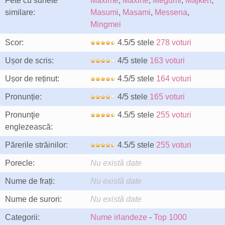
Fete cu sunete
Maxime
,
Maxine
,
Megumi
,
Majken
,
similare:
Masumi
,
Masami
,
Messena
,
Mingmei
Scor:
4.5/5 stele
278 voturi
Ușor de scris:
4/5 stele
163 voturi
Ușor de reținut:
4.5/5 stele
164 voturi
Pronunție:
4/5 stele
165 voturi
Pronunţie
4.5/5 stele
255 voturi
englezească:
Părerile străinilor:
4.5/5 stele
255 voturi
Porecle:
Nu există date
Nume de frați:
Nu există date
Nume de surori:
Nu există date
Categorii:
Nume irlandeze
-
Top 1000