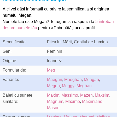
Aici vei găsi informații cu privire la semnificația și originea
numelui Megan.
Numele tău este Megan? Te rugăm să răspunzi la
5 întrebări
despre numele tău
pentru a îmbunătăți acest profil.
Semnificație:
Fiica lui Mării, Copilul de Lumina
Gen:
Feminin
Origine:
Irlandez
Formular de:
Meg
Variante:
Maegan
,
Maeghan
,
Meagan
,
Megen
,
Meggy
,
Meghan
Băieți cu sunete
Maxim
,
Massimo
,
Mazen
,
Maksim
,
similare:
Magnum
,
Maximo
,
Maximiano
,
Mason