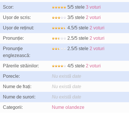
Scor:
5/5 stele
3 voturi
Ușor de scris:
3/5 stele
2 voturi
Ușor de reținut:
4.5/5 stele
2 voturi
Pronunție:
2.5/5 stele
2 voturi
Pronunţie
2.5/5 stele
2 voturi
englezească:
Părerile străinilor:
4/5 stele
2 voturi
Porecle:
Nu există date
Nume de frați:
Nu există date
Nume de surori:
Nu există date
Categorii:
Nume olandeze