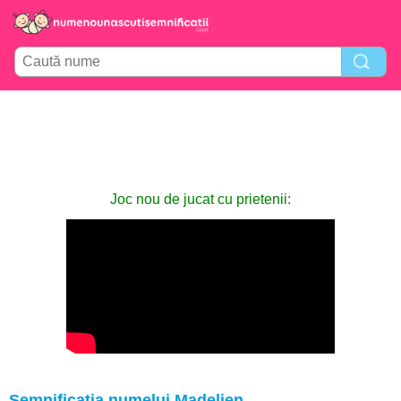
Joc nou de jucat cu prietenii:
Semnificația numelui Madelien