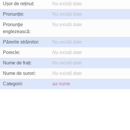
Ușor de reținut:
Nu există date
Pronunție:
Nu există date
Pronunţie
Nu există date
englezească:
Părerile străinilor:
Nu există date
Porecle:
Nu există date
Nume de frați:
Nu există date
Nume de surori:
Nu există date
Categorii:
aa nume