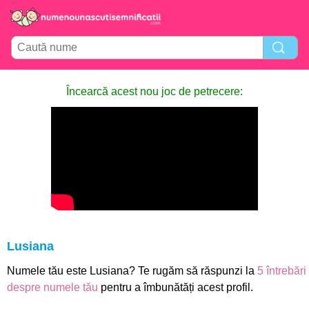
Încearcă acest nou joc de petrecere:
Lusiana
Numele tău este Lusiana? Te rugăm să răspunzi la
5 întrebări
despre numele tău
pentru a îmbunătăți acest profil.