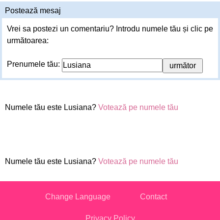
Postează mesaj
Vrei sa postezi un comentariu? Introdu numele tău și clic pe
următoarea:
Prenumele tău:
Numele tău este Lusiana?
Votează pe numele tău
Numele tău este Lusiana?
Votează pe numele tău
Change Language
Contact
Privacy Policy