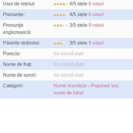
Ușor de reținut:
4/5 stele
8 voturi
Pronunție:
4/5 stele
8 voturi
Pronunţie
3/5 stele
9 voturi
englezească:
Părerile străinilor:
3/5 stele
9 voturi
Porecle:
Nu există date
Nume de frați:
Nu există date
Nume de surori:
Nu există date
Categorii:
Nume irlandeze
-
Populare turc
nume de băiat