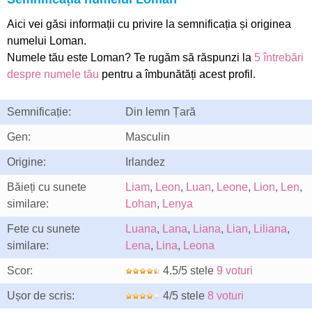
Aici vei găsi informații cu privire la semnificația și originea
numelui Loman.
Numele tău este Loman? Te rugăm să răspunzi la
5 întrebări
despre numele tău
pentru a îmbunătăți acest profil.
Semnificație:
Din lemn Țară
Gen:
Masculin
Origine:
Irlandez
Băieți cu sunete
Liam
,
Leon
,
Luan
,
Leone
,
Lion
,
Len
,
similare:
Lohan
,
Lenya
Fete cu sunete
Luana
,
Lana
,
Liana
,
Lian
,
Liliana
,
similare:
Lena
,
Lina
,
Leona
Scor:
4.5/5 stele
9 voturi
Ușor de scris:
4/5 stele
8 voturi