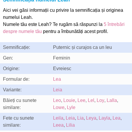
Aici vei găsi informații cu privire la semnificația și originea
numelui Leah.
Numele tău este Leah? Te rugăm să răspunzi la
5 întrebări
despre numele tău
pentru a îmbunătăți acest profil.
Semnificație:
Puternic și curajos ca un leu
Gen:
Feminin
Origine:
Evreiesc
Formular de:
Lea
Variante:
Leia
Băieți cu sunete
Leo
,
Louie
,
Lee
,
Lel
,
Loy
,
Lalla
,
similare:
Lowe
,
Lyle
Fete cu sunete
Leila
,
Leia
,
Lia
,
Leya
,
Layla
,
Lea
,
similare:
Leea
,
Lilia