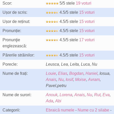
Scor:
5/5 stele
19 voturi
Ușor de scris:
4.5/5 stele
15 voturi
Ușor de reținut:
4.5/5 stele
15 voturi
Pronunție:
4.5/5 stele
15 voturi
Pronunţie
4.5/5 stele
17 voturi
englezească:
Părerile străinilor:
4.5/5 stele
15 voturi
Porecle:
Leusca, Lea, Leita, Luca, Nu
Nume de frați:
Louie
,
Elias
,
Bogdan
,
Haniel
, Iosua,
Anais
,
Nu
,
Iosif
,
Moise
,
Avram
,
Pavel,petru
Nume de surori:
Anouk
,
Lorena
,
Anais
,
Nu
,
Rut
,
Eva
,
Ada
,
Abi
Categorii:
Ebraică numele
-
Nume cu 2 silabe
-