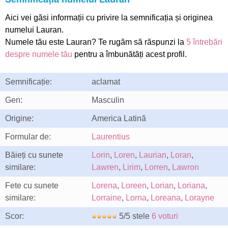
Aici vei găsi informații cu privire la semnificația și originea
numelui Lauran.
Numele tău este Lauran? Te rugăm să răspunzi la
5 întrebări
despre numele tău
pentru a îmbunătăți acest profil.
Semnificație:
aclamat
Gen:
Masculin
Origine:
America Latină
Formular de:
Laurentius
Băieți cu sunete
Lorin
,
Loren
,
Laurian
,
Loran
,
similare:
Lawren
,
Lirim
,
Lorren
,
Lawron
Fete cu sunete
Lorena
,
Loreen
,
Lorian
,
Loriana
,
similare:
Lorraine
,
Lorna
,
Loreana
,
Lorayne
Scor:
5/5 stele
6 voturi