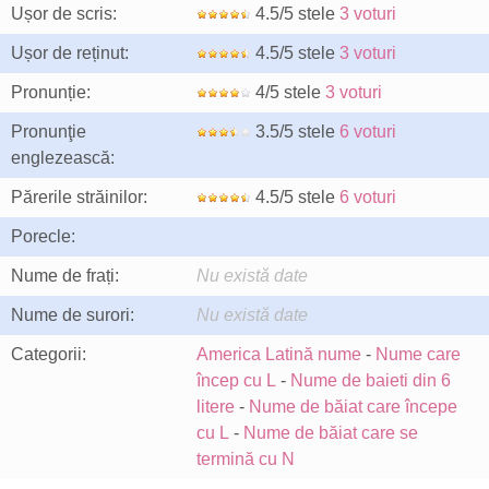
Ușor de scris:
4.5/5 stele
3 voturi
Ușor de reținut:
4.5/5 stele
3 voturi
Pronunție:
4/5 stele
3 voturi
Pronunţie
3.5/5 stele
6 voturi
englezească:
Părerile străinilor:
4.5/5 stele
6 voturi
Porecle:
Nume de frați:
Nu există date
Nume de surori:
Nu există date
Categorii:
America Latină nume
-
Nume care
încep cu L
-
Nume de baieti din 6
litere
-
Nume de băiat care începe
cu L
-
Nume de băiat care se
termină cu N