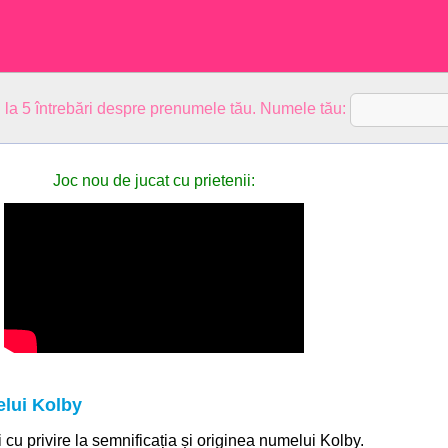
 la 5 întrebări despre prenumele tău. Numele tău:
Joc nou de jucat cu prietenii:
elui Kolby
i cu privire la semnificația și originea numelui Kolby.