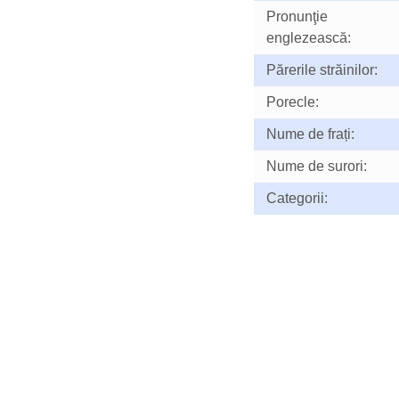
Pronunţie
englezească:
Părerile străinilor:
Porecle:
Nume de frați:
Nume de surori:
Categorii: