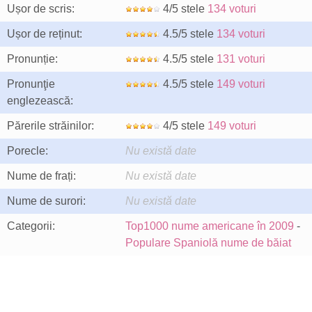
Ușor de scris:
4/5 stele
134 voturi
Ușor de reținut:
4.5/5 stele
134 voturi
Pronunție:
4.5/5 stele
131 voturi
Pronunţie
4.5/5 stele
149 voturi
englezească:
Părerile străinilor:
4/5 stele
149 voturi
Porecle:
Nu există date
Nume de frați:
Nu există date
Nume de surori:
Nu există date
Categorii:
Top1000 nume americane în 2009
-
Populare Spaniolă nume de băiat