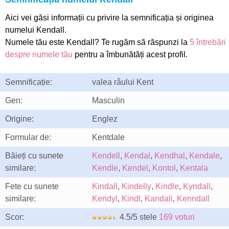
Aici vei găsi informații cu privire la semnificația și originea
numelui Kendall.
Numele tău este Kendall? Te rugăm să răspunzi la
5 întrebări
despre numele tău
pentru a îmbunătăți acest profil.
Semnificație:
valea râului Kent
Gen:
Masculin
Origine:
Englez
Formular de:
Kentdale
Băieți cu sunete
Kendell
,
Kendal
,
Kendhal
,
Kendale
,
similare:
Kendle
,
Kendel
,
Kontol
,
Kentala
Fete cu sunete
Kindall
,
Kindelly
,
Kindle
,
Kyndall
,
similare:
Kendyl
,
Kindl
,
Kandali
,
Kenndall
Scor:
4.5/5 stele
169 voturi