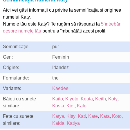
Aici vei găsi informații cu privire la semnificația și originea
numelui Katy.
Numele tău este Katy? Te rugăm să răspunzi la
5 întrebări
despre numele tău
pentru a îmbunătăți acest profil.
Semnificație:
pur
Gen:
Feminin
Origine:
Irlandez
Formular de:
the
Variante:
Kaedee
Băieți cu sunete
Kaito
,
Kiyoto
,
Kouta
,
Keith
,
Koty
,
similare:
Kosta
,
Kiet
,
Kato
Fete cu sunete
Katya
,
Kitty
,
Kati
,
Kate
,
Kata
,
Koto
,
similare:
Kaida
,
Katiya