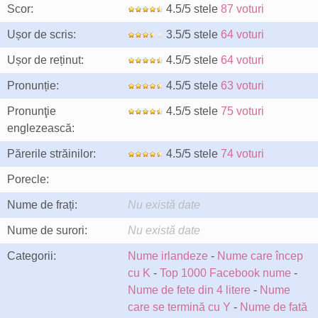
Scor:
4.5/5 stele
87 voturi
Ușor de scris:
3.5/5 stele
64 voturi
Ușor de reținut:
4.5/5 stele
64 voturi
Pronunție:
4.5/5 stele
63 voturi
Pronunţie
4.5/5 stele
75 voturi
englezească:
Părerile străinilor:
4.5/5 stele
74 voturi
Porecle:
Nume de frați:
Nu există date
Nume de surori:
Nu există date
Categorii:
Nume irlandeze
-
Nume care încep
cu K
-
Top 1000 Facebook nume
-
Nume de fete din 4 litere
-
Nume
care se termină cu Y
-
Nume de fată