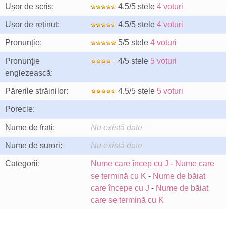
Ușor de scris:
4.5/5 stele
4 voturi
Ușor de reținut:
4.5/5 stele
4 voturi
Pronunție:
5/5 stele
4 voturi
Pronunţie
4/5 stele
5 voturi
englezească:
Părerile străinilor:
4.5/5 stele
5 voturi
Porecle:
Nume de frați:
Nu există date
Nume de surori:
Nu există date
Categorii:
Nume care încep cu J
-
Nume care
se termină cu K
-
Nume de băiat
care începe cu J
-
Nume de băiat
care se termină cu K