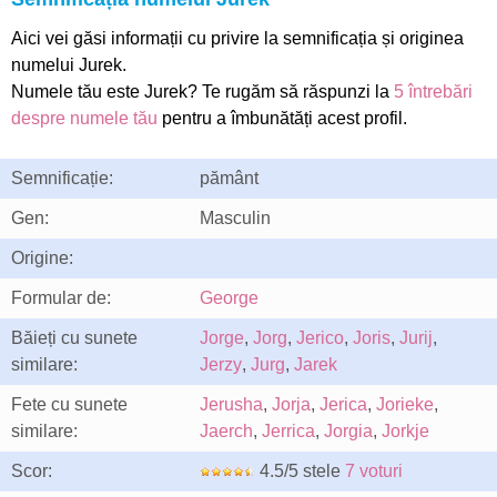
Aici vei găsi informații cu privire la semnificația și originea
numelui Jurek.
Numele tău este Jurek? Te rugăm să răspunzi la
5 întrebări
despre numele tău
pentru a îmbunătăți acest profil.
Semnificație:
pământ
Gen:
Masculin
Origine:
Formular de:
George
Băieți cu sunete
Jorge
,
Jorg
,
Jerico
,
Joris
,
Jurij
,
similare:
Jerzy
,
Jurg
,
Jarek
Fete cu sunete
Jerusha
,
Jorja
,
Jerica
,
Jorieke
,
similare:
Jaerch
,
Jerrica
,
Jorgia
,
Jorkje
Scor:
4.5/5 stele
7 voturi