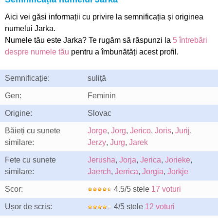
Aici vei găsi informații cu privire la semnificația și originea
numelui Jarka.
Numele tău este Jarka? Te rugăm să răspunzi la
5 întrebări
despre numele tău
pentru a îmbunătăți acest profil.
Semnificație:
suliță
Gen:
Feminin
Origine:
Slovac
Băieți cu sunete
Jorge
,
Jorg
,
Jerico
,
Joris
,
Jurij
,
similare:
Jerzy
,
Jurg
,
Jarek
Fete cu sunete
Jerusha
,
Jorja
,
Jerica
,
Jorieke
,
similare:
Jaerch
,
Jerrica
,
Jorgia
,
Jorkje
Scor:
4.5/5 stele
17 voturi
Ușor de scris:
4/5 stele
12 voturi