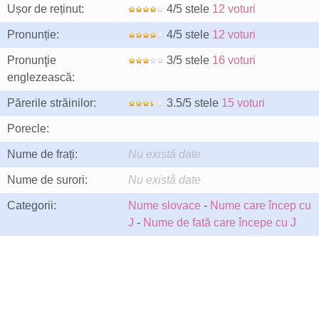
Ușor de reținut:
4/5 stele
12 voturi
Pronunție:
4/5 stele
12 voturi
Pronunţie
3/5 stele
16 voturi
englezească:
Părerile străinilor:
3.5/5 stele
15 voturi
Porecle:
Nume de frați:
Nu există date
Nume de surori:
Nu există date
Categorii:
Nume slovace
-
Nume care încep cu
J
-
Nume de fată care începe cu J