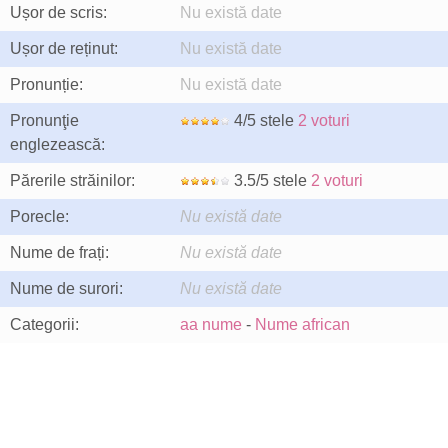
Ușor de scris:
Nu există date
Ușor de reținut:
Nu există date
Pronunție:
Nu există date
Pronunţie
4/5 stele
2 voturi
englezească:
Părerile străinilor:
3.5/5 stele
2 voturi
Porecle:
Nu există date
Nume de frați:
Nu există date
Nume de surori:
Nu există date
Categorii:
aa nume
-
Nume african