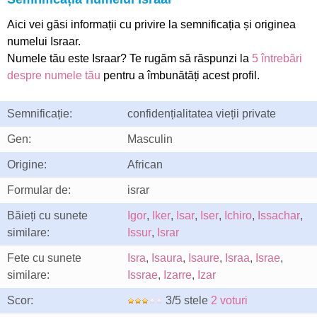
Aici vei găsi informații cu privire la semnificația și originea
numelui Israar.
Numele tău este Israar? Te rugăm să răspunzi la
5 întrebări
despre numele tău
pentru a îmbunătăți acest profil.
Semnificație:
confidențialitatea vieții private
Gen:
Masculin
Origine:
African
Formular de:
israr
Băieți cu sunete
Igor
,
Iker
,
Isar
,
Iser
,
Ichiro
,
Issachar
,
similare:
Issur
,
Israr
Fete cu sunete
Isra
,
Isaura
,
Isaure
,
Israa
,
Israe
,
similare:
Issrae
,
Izarre
,
Izar
Scor:
3/5 stele
2 voturi