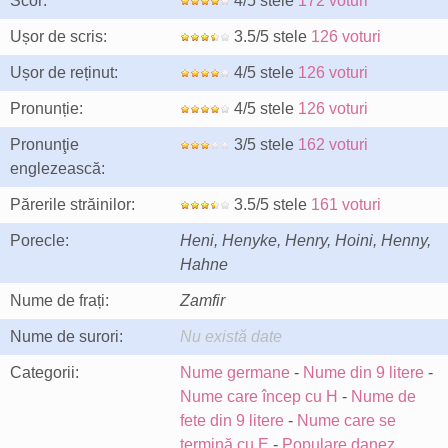
Scor:
4/5 stele
172 voturi
Ușor de scris:
3.5/5 stele
126 voturi
Ușor de reținut:
4/5 stele
126 voturi
Pronunție:
4/5 stele
126 voturi
Pronunţie
3/5 stele
162 voturi
englezească:
Părerile străinilor:
3.5/5 stele
161 voturi
Porecle:
Heni, Henyke, Henry, Hoini, Henny,
Hahne
Nume de frați:
Zamfir
Nume de surori:
Nu există date
Categorii:
Nume germane
-
Nume din 9 litere
-
Nume care încep cu H
-
Nume de
fete din 9 litere
-
Nume care se
termină cu E
-
Populare danez