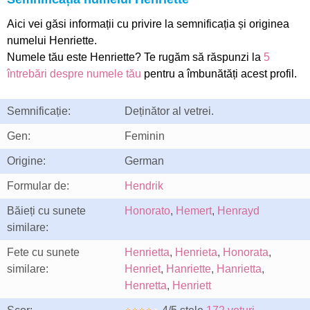
Aici vei găsi informații cu privire la semnificația și originea
numelui Henriette.
Numele tău este Henriette? Te rugăm să răspunzi la
5
întrebări despre numele tău
pentru a îmbunătăți acest profil.
Semnificație:
Deținător al vetrei.
Gen:
Feminin
Origine:
German
Formular de:
Hendrik
Băieți cu sunete
Honorato
,
Hemert
,
Henrayd
similare:
Fete cu sunete
Henrietta
,
Henrieta
,
Honorata
,
similare:
Henriet
,
Hanriette
,
Hanrietta
,
Henretta
,
Henriett