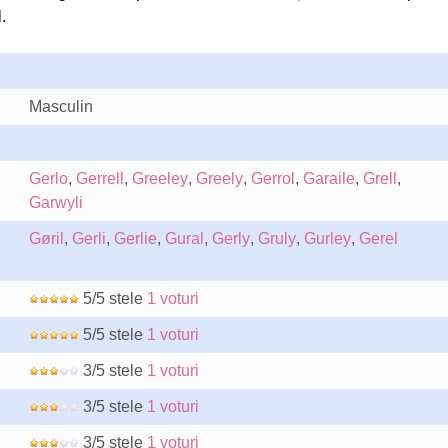
.
Masculin
Gerlo
,
Gerrell
,
Greeley
,
Greely
,
Gerrol
,
Garaile
,
Grell
,
Garwyli
Gøril
,
Gerli
,
Gerlie
,
Gural
,
Gerly
,
Gruly
,
Gurley
,
Gerel
5/5 stele
1 voturi
5/5 stele
1 voturi
3/5 stele
1 voturi
3/5 stele
1 voturi
3/5 stele
1 voturi