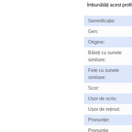
îmbunătăți acest profil
Semnificație:
Gen:
Origine:
Băieți cu sunete
similare:
Fete cu sunete
similare:
Scor:
Ușor de scris:
Ușor de reținut:
Pronunție:
Pronunţie