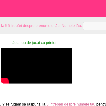
 la 5 întrebări despre prenumele tău. Numele tău:
Joc nou de jucat cu prietenii:
ui? Te rugăm să răspunzi la
5 întrebări despre numele tău
pentr