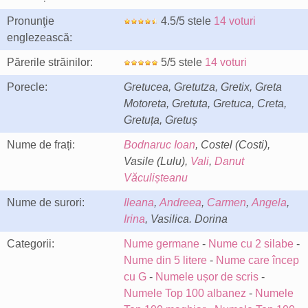
Pronunţie
4.5/5 stele
14 voturi
englezească:
Părerile străinilor:
5/5 stele
14 voturi
Porecle:
Gretucea, Gretutza, Gretix, Greta
Motoreta, Gretuta, Gretuca, Creta,
Gretuța, Gretuș
Nume de frați:
Bodnaruc Ioan
, Costel (Costi),
Vasile (Lulu),
Vali
,
Danut
Văculișteanu
Nume de surori:
Ileana
,
Andreea
,
Carmen
,
Angela
,
Irina
, Vasilica. Dorina
Categorii:
Nume germane
-
Nume cu 2 silabe
-
Nume din 5 litere
-
Nume care încep
cu G
-
Numele ușor de scris
-
Numele Top 100 albanez
-
Numele