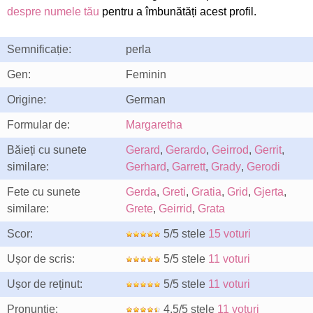
despre numele tău
pentru a îmbunătăți acest profil.
Semnificație:
perla
Gen:
Feminin
Origine:
German
Formular de:
Margaretha
Băieți cu sunete
Gerard
,
Gerardo
,
Geirrod
,
Gerrit
,
similare:
Gerhard
,
Garrett
,
Grady
,
Gerodi
Fete cu sunete
Gerda
,
Greti
,
Gratia
,
Grid
,
Gjerta
,
similare:
Grete
,
Geirrid
,
Grata
Scor:
5/5 stele
15 voturi
Ușor de scris:
5/5 stele
11 voturi
Ușor de reținut:
5/5 stele
11 voturi
Pronunție:
4.5/5 stele
11 voturi